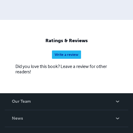
Ratings & Reviews
Write a review
Did you love this book? Leave a review for other
readers!
Our Team
About Us
News
Careers
In The News