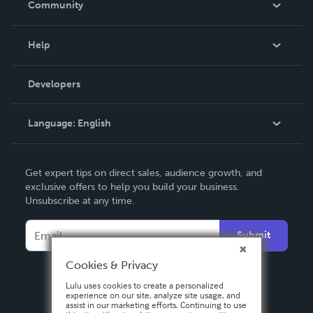
Community
Events
Blog
Help
Videos
Order Lookup
Developers
Podcast
Knowledge Base
Language:
English
Contact Support
English
Get expert tips on direct sales, audience growth, and
Deutsch
exclusive offers to help you build your business.
Unsubscribe at any time.
Français
Italiano
Submit
Español
Cookies & Privacy
Lulu uses cookies to create a personalized
experience on our site, analyze site usage, and
assist in our marketing efforts. Continuing to use