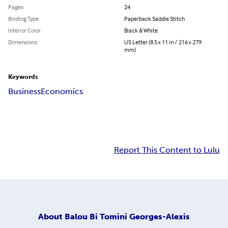
Pages
24
Binding Type
Paperback Saddle Stitch
Interior Color
Black & White
Dimensions
US Letter (8.5 x 11 in / 216 x 279
mm)
Keywords
Business
Economics
Report This Content to Lulu
About
Balou Bi Tomini Georges-Alexis