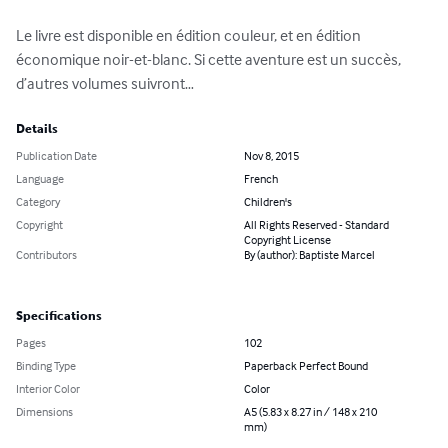
Le livre est disponible en édition couleur, et en édition 
économique noir-et-blanc. Si cette aventure est un succès, 
d’autres volumes suivront…
Details
Publication Date
Nov 8, 2015
Language
French
Category
Children's
Copyright
All Rights Reserved - Standard
Copyright License
Contributors
By (author): Baptiste Marcel
Specifications
Pages
102
Binding Type
Paperback Perfect Bound
Interior Color
Color
Dimensions
A5 (5.83 x 8.27 in / 148 x 210
mm)