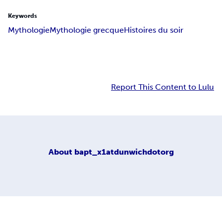
Keywords
Mythologie
Mythologie grecque
Histoires du soir
Report This Content to Lulu
About
bapt_x1atdunwichdotorg