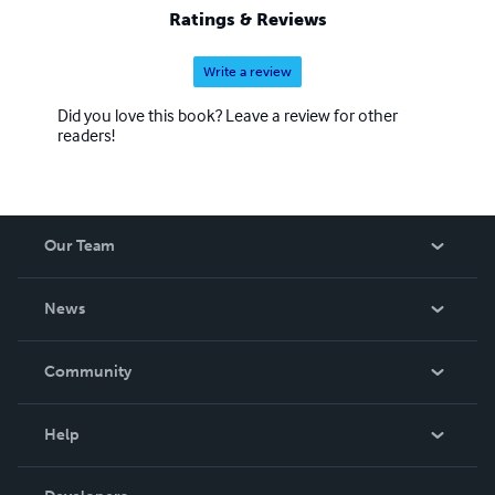
Ratings & Reviews
Write a review
Did you love this book? Leave a review for other
readers!
Our Team
About Us
News
Careers
In The News
Community
Events
Blog
Help
Videos
Order Lookup