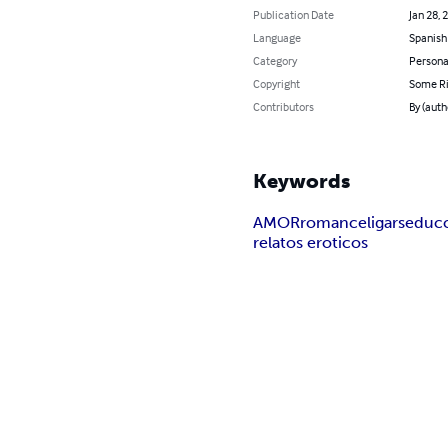
Publication Date
Jan 28, 
Language
Spanish
Category
Persona
Copyright
Some Ri
Contributors
By (auth
Keywords
AMOR
romance
ligar
seduc
relatos eroticos