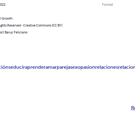
2022
Format
l Growth
ghts Reserved - Creative Commons (CC BY)
or): Baruc Feliciano
ción
seducir
aprender
amar
pareja
sexo
pasion
relaciones
relacio
R