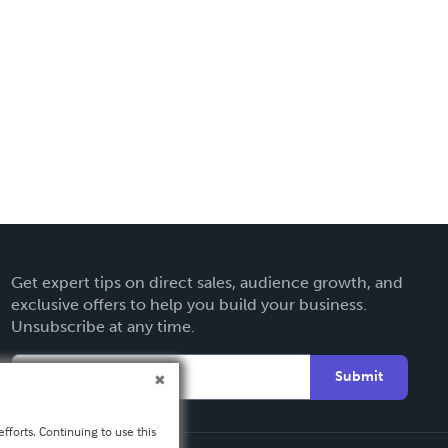
Get expert tips on direct sales, audience growth, and
exclusive offers to help you build your business.
Unsubscribe at any time.
Submit
fforts. Continuing to use this