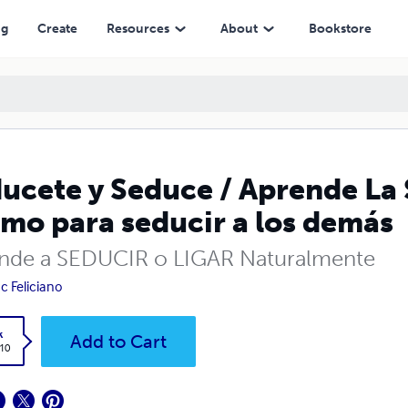
ucir a los demás
ng
Create
Resources
About
Bookstore
ucete y Seduce / Aprende L
mo para seducir a los demás
nde a SEDUCIR o LIGAR Naturalmente
c Feliciano
k
Add to Cart
.10