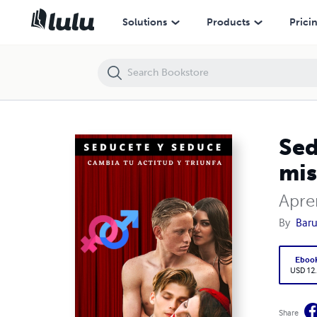
Seducete y Seduce / Aprende La SEDUCCIÓN contigo mismo para sed
Solutions
Products
Prici
Sed
mis
Apre
By
Baru
Eboo
USD 12
Share