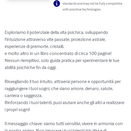
standards and may not be fully compatible
with assistive technologies.
Esploriamo il potenziale della vita psichica, sviluppando 
l'intuizione attraverso vite passate, proiezione astrale, 
esperienze di premorte, cristalli, 

e molto altro in un libro concentrato di circa 100 pagine! 
Nessun riempitivo, solo guida pratica per sperimentare le tue 
abilità psichiche fin da oggi.

Risvegliando il tuo intuito, attraerai persone e opportunità per 
raggiungere i tuoi sogni, che siano amore, denaro, salute, 
carriera o saggezza. 

Rinforzando i tuoi talenti, puoi aiutare anche gli altri a realizzare 
i propri sogni!

Il messaggio chiave: siamo tutti sensitivi, vivere in armonia con 
la nostra anima. Non ignorare i tuoi talenti intuitivi e di 