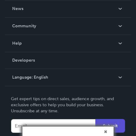
About Us
News
Careers
In The News
Community
Events
Blog
Help
Videos
Order Lookup
Developers
Podcast
Knowledge Base
Language:
English
Contact Support
English
Get expert tips on direct sales, audience growth, and
Deutsch
exclusive offers to help you build your business.
Unsubscribe at any time.
Français
Italiano
Submit
Español