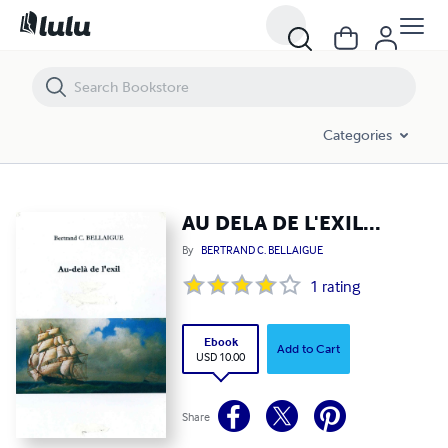
AU DELA DE L'EXIL...
Categories
AU DELA DE L'EXIL...
By
BERTRAND C. BELLAIGUE
1
rating
Ebook
Add to Cart
USD 10.00
Share