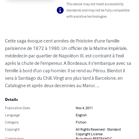
This ebook may not meet accessibility
standards and may not be fully compatible
with assistive technologies.
Cette saga évoque cent années de l'histoire d'une famille 
parisienne de 1872 à 1980. Un officier de la Marine impériale, 
médedecin par quartier de Napoléon III, est contraint à l'exil 
après la chute de l'empereur. A Bordeaux, il s'embarque avec sa 
femille à bord d'un cap hornier. Il se rend au Pérou. Bientot il 
sera à Santiago du Chili. Vingt ans plus tard à Barcelone, en 
Catalogne et après deux decennies au Maroc ...
Details
Publication Date
Nov 4, 2011
Language
English
Category
Fiction
Copyright
All Rights Reserved - Standard
Copyright License
Contributors
By (author): BERTRAND C.