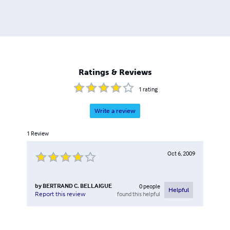
Ratings & Reviews
1
rating
Write a review
1
Review
Oct 6, 2009
by
BERTRAND C. BELLAIGUE
0
people
Helpful
found this helpful
Report this review