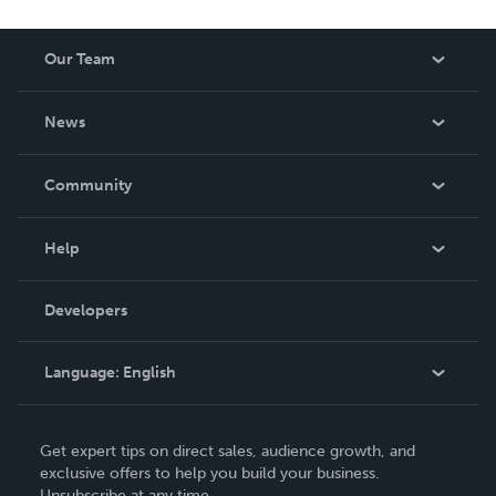
Our Team
About Us
News
Careers
In The News
Community
Events
Blog
Help
Videos
Order Lookup
Developers
Podcast
Knowledge Base
Language:
English
Contact Support
English
Get expert tips on direct sales, audience growth, and
Deutsch
exclusive offers to help you build your business.
Unsubscribe at any time.