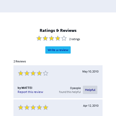
Ratings & Reviews
2
ratings
Write a review
2
Reviews
May 10, 2010
by
MATTEI
0
people
Helpful
found this helpful
Report this review
Apr 12, 2010