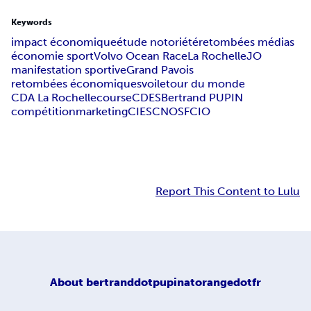
Keywords
impact économique
étude notoriété
retombées médias
économie sport
Volvo Ocean Race
La Rochelle
JO
manifestation sportive
Grand Pavois
retombées économiques
voile
tour du monde
CDA La Rochelle
course
CDES
Bertrand PUPIN
compétition
marketing
CIES
CNOSF
CIO
Report This Content to Lulu
About
bertranddotpupinatorangedotfr