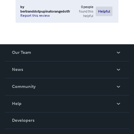
by
0
people
bertranddotpupinatorangedotfr
found this
Helpful
Report this review
helpful
Our Team
About Us
News
Careers
In The News
Community
Events
Blog
Help
Videos
Order Lookup
Developers
Podcast
Knowledge Base