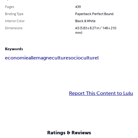
Pages
439
Binding Type
Paperback Perfect Bound
Interior Color
Black & White
Dimensions
A5 (5.83 x 8.27 in / 148 x 210
mm)
Keywords
economie
allemagne
culture
socioculturel
Report This Content to Lulu
Ratings & Reviews