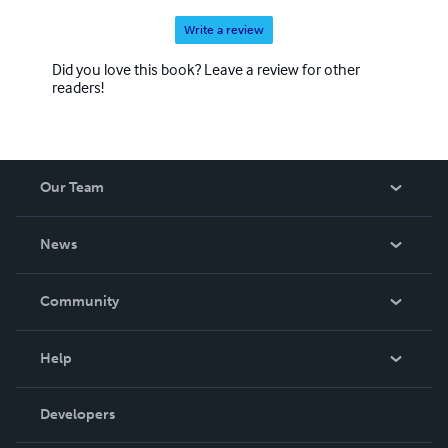
Write a review
Did you love this book? Leave a review for other
readers!
Our Team
About Us
News
Careers
In The News
Community
Events
Blog
Help
Videos
Order Lookup
Developers
Podcast
Knowledge Base