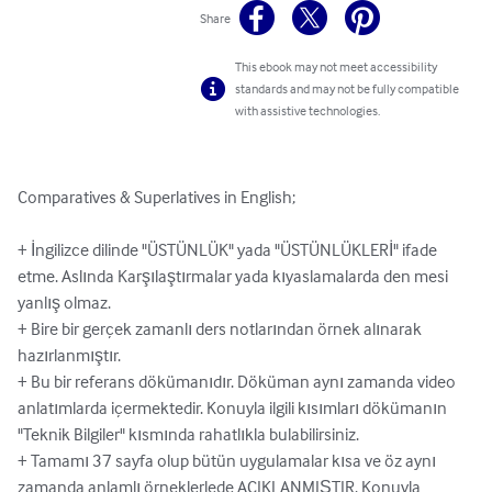
Share
This ebook may not meet accessibility
standards and may not be fully compatible
with assistive technologies.
Comparatives & Superlatives in English;

+ İngilizce dilinde "ÜSTÜNLÜK" yada "ÜSTÜNLÜKLERİ" ifade 
etme. Aslında Karşılaştırmalar yada kıyaslamalarda den mesi 
yanlış olmaz.

+ Bire bir gerçek zamanlı ders notlarından örnek alınarak 
hazırlanmıştır.

+ Bu bir referans dökümanıdır. Döküman aynı zamanda video 
anlatımlarda içermektedir. Konuyla ilgili kısımları dökümanın 
"Teknik Bilgiler" kısmında rahatlıkla bulabilirsiniz.

+ Tamamı 37 sayfa olup bütün uygulamalar kısa ve öz aynı 
zamanda anlamlı örneklerlede AÇIKLANMIŞTIR. Konuyla 