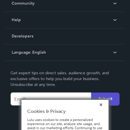
In The News
Community
Events
Blog
Help
Videos
Order Lookup
Developers
Podcast
Knowledge Base
Language:
English
Contact Support
English
Get expert tips on direct sales, audience growth, and
Deutsch
exclusive offers to help you build your business.
Unsubscribe at any time.
Français
Italiano
Submit
Español
Cookies & Privacy
Lulu uses cookies to create a personalized
experience on our site, analyze site usage, and
assist in our marketing efforts. Continuing to use