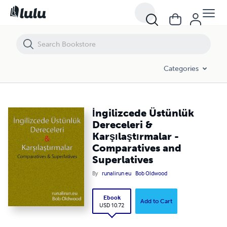
İngilizcede Üstünlük Dereceleri & Karşılaştırmalar - Comparatives and
Categories
İngilizcede Üstünlük
Dereceleri &
Karşılaştırmalar -
Comparatives and
Superlatives
By
runalirun eu
Bob Oldwood
Ebook
Add to Cart
USD 10.72