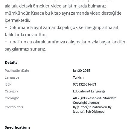
alakalı, detaylı örnekleri video anlatımlarda bulmanız 
mümkündür. Kısaca bu kitap aynı zamanda video desteği de 
içermektedir. 

+ Dökümanda aynı zamanda pek çok kelime gruplarına ait 
tablolarda mevcuttur.

+ runalirun.eu olarak tarafınıza çalışmalarınızda başarılar diler 
saygılarımızı sunarız.
Details
Publication Date
Jun 20, 2015
Language
Turkish
ISBN
9781326316471
Category
Education & Language
Copyright
All Rights Reserved - Standard
Copyright License
Contributors
By (author): runalirun eu, By
(author): Bob Oldwood
Specifications