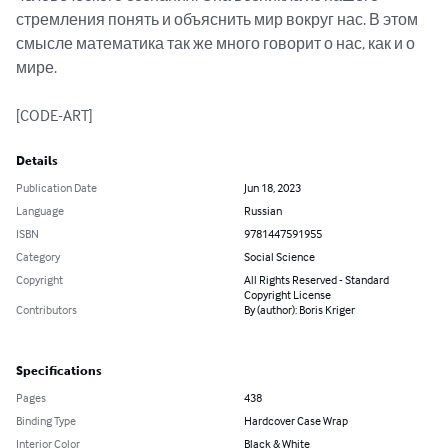
стремления понять и объяснить мир вокруг нас. В этом 
смысле математика так же много говорит о нас, как и о 
мире.

[CODE-ART]
Details
Publication Date
Jun 18, 2023
Language
Russian
ISBN
9781447591955
Category
Social Science
Copyright
All Rights Reserved - Standard
Copyright License
Contributors
By (author): Boris Kriger
Specifications
Pages
438
Binding Type
Hardcover Case Wrap
Interior Color
Black & White