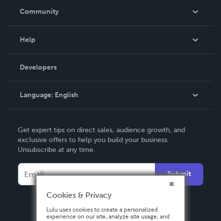
In The News
Community
Events
Blog
Help
Videos
Order Lookup
Developers
Podcast
Knowledge Base
Language:
English
Contact Support
English
Get expert tips on direct sales, audience growth, and
Deutsch
exclusive offers to help you build your business.
Unsubscribe at any time.
Français
Italiano
Submit
Español
Cookies & Privacy
Lulu uses cookies to create a personalized
experience on our site, analyze site usage, and