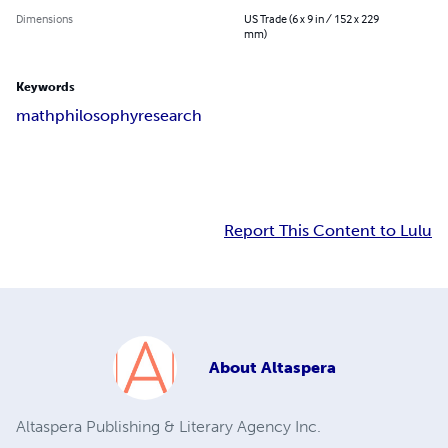
Dimensions
US Trade (6 x 9 in / 152 x 229
mm)
Keywords
math
philosophy
research
Report This Content to Lulu
About
Altaspera
Altaspera Publishing & Literary Agency Inc.