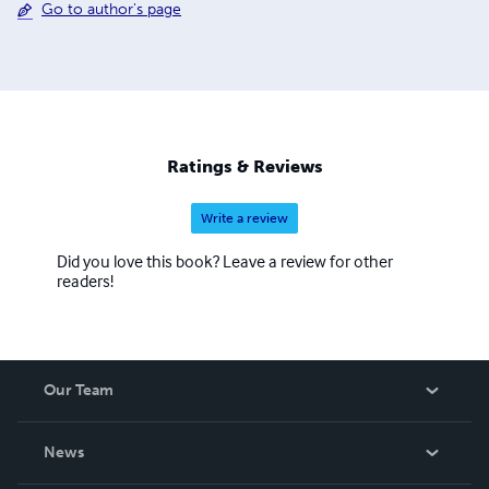
Go to author's page
Ratings & Reviews
Write a review
Did you love this book? Leave a review for other
readers!
Our Team
About Us
News
Careers