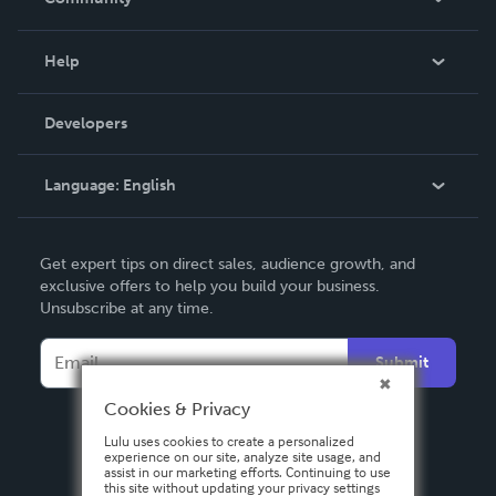
Events
Blog
Help
Videos
Order Lookup
Developers
Podcast
Knowledge Base
Language:
English
Contact Support
English
Get expert tips on direct sales, audience growth, and
Deutsch
exclusive offers to help you build your business.
Unsubscribe at any time.
Français
Italiano
Submit
Español
Cookies & Privacy
Lulu uses cookies to create a personalized
experience on our site, analyze site usage, and
assist in our marketing efforts. Continuing to use
this site without updating your privacy settings