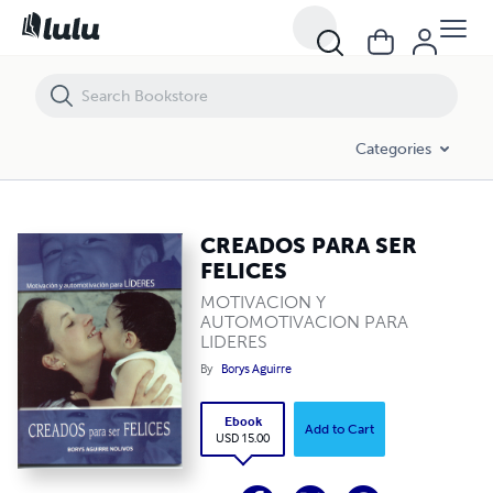
CREADOS PARA SER FELICES
Categories
CREADOS PARA SER
FELICES
MOTIVACION Y
AUTOMOTIVACION PARA
LIDERES
By
Borys Aguirre
Ebook
Add to Cart
USD 15.00