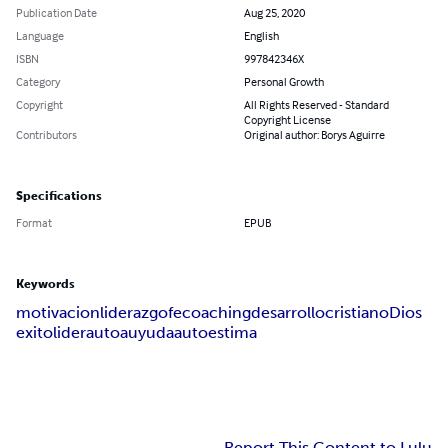
Publication Date
Aug 25, 2020
Language
English
ISBN
997842346X
Category
Personal Growth
Copyright
All Rights Reserved - Standard
Copyright License
Contributors
Original author: Borys Aguirre
Specifications
Format
EPUB
Keywords
motivacion
liderazgo
fe
coaching
desarrollo
cristiano
Dios
exito
lider
autoauyuda
autoestima
Report This Content to Lulu