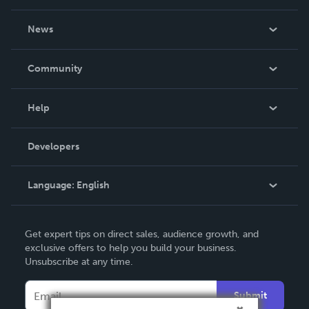
About Us
News
Careers
In The News
Community
Events
Blog
Help
Videos
Order Lookup
Developers
Podcast
Knowledge Base
Language:
English
Contact Support
English
Get expert tips on direct sales, audience growth, and
Deutsch
exclusive offers to help you build your business.
Unsubscribe at any time.
Français
Italiano
Submit