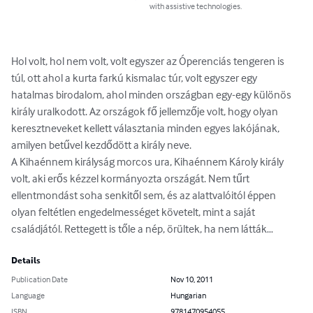
with assistive technologies.
Hol volt, hol nem volt, volt egyszer az Óperenciás tengeren is 
túl, ott ahol a kurta farkú kismalac túr, volt egyszer egy 
hatalmas birodalom, ahol minden országban egy-egy különös 
király uralkodott. Az országok fő jellemzője volt, hogy olyan 
keresztneveket kellett választania minden egyes lakójának, 
amilyen betűvel kezdődött a király neve.

A Kihaénnem királyság morcos ura, Kihaénnem Károly király 
volt, aki erős kézzel kormányozta országát. Nem tűrt 
ellentmondást soha senkitől sem, és az alattvalóitól éppen 
olyan feltétlen engedelmességet követelt, mint a saját 
családjától. Rettegett is tőle a nép, örültek, ha nem látták…
Details
Publication Date
Nov 10, 2011
Language
Hungarian
ISBN
9781470954055