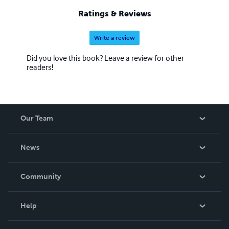
Ratings & Reviews
Write a review
Did you love this book? Leave a review for other
readers!
Our Team
About Us
News
Careers
In The News
Community
Events
Blog
Help
Videos