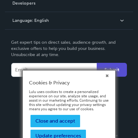
Order Lookup
Developers
Podcast
Knowledge Base
Language:
English
Contact Support
English
Get expert tips on direct sales, audience growth, and
Deutsch
exclusive offers to help you build your business.
Unsubscribe at any time.
Français
Italiano
Submit
Español
Cookies & Privacy
Lulu uses cookies to create a personalized
experience on our site, analyze site usage, and
assist in our marketing efforts. Continuing to use
this site without updating your privacy settings
means you agree to our use of cookies.
Close and accept
Update preferences
Privacy Policy
Terms & Conditions
Security