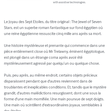
with assistive technologies.
Le Joyau des Sept Etoiles, du titre original : The Jewel of Seven 
Stars, est un superbe roman fantastique sur fond égyptien où 
une reine égyptienne ressuscite cinq mille ans après sa mort.

Une histoire mystérieuse et prenante qui commence dans une 
pièce entièrement close où Mr Trelawny, éminent égyptologue, 
est plongé dans un étrange coma après avoir été 
mystérieusement agressé par quelqu’un ou quelque chose.

Puis, peu après, au même endroit, certains objets précieux 
disparaissent pendant que d'autres reviennent dans de 
troublantes et inexplicables conditions. Et, tandis que le mystère 
grandit, d'autres malédictions resurgissent, dont une sous la 
forme d'une main momifiée. Une main pourvue de sept doigts. 
Une main où scintillent d'extraordinaires joyaux, semblables à 
des étoiles...
