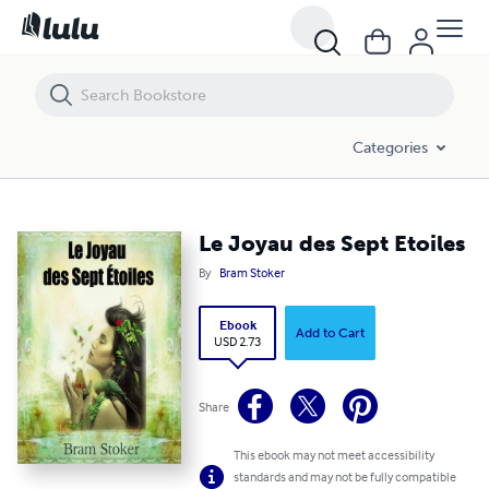
Le Joyau des Sept Etoiles
Categories
Le Joyau des Sept Etoiles
By
Bram Stoker
Ebook
Add to Cart
USD 2.73
Share
This ebook may not meet accessibility
standards and may not be fully compatible