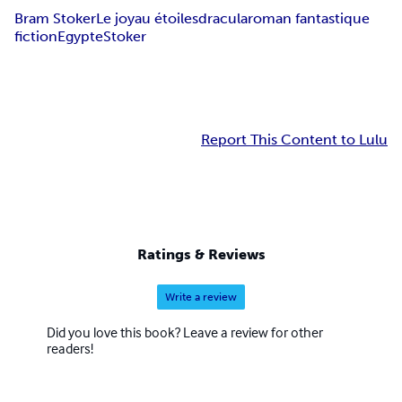
Bram Stoker
Le joyau étoiles
dracula
roman fantastique
fiction
Egypte
Stoker
Report This Content to Lulu
Ratings & Reviews
Write a review
Did you love this book? Leave a review for other
readers!