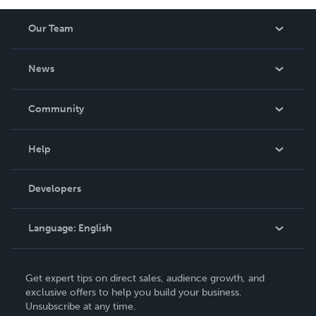
Our Team
About Us
News
Careers
In The News
Community
Events
Blog
Help
Videos
Order Lookup
Developers
Podcast
Knowledge Base
Language:
English
Contact Support
English
Get expert tips on direct sales, audience growth, and
Deutsch
exclusive offers to help you build your business.
Unsubscribe at any time.
Français