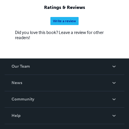
Ratings & Reviews
Write a review
Did you love this book? Leave a review for other
readers!
Our Team
About Us
News
Careers
In The News
Community
Events
Blog
Help
Videos