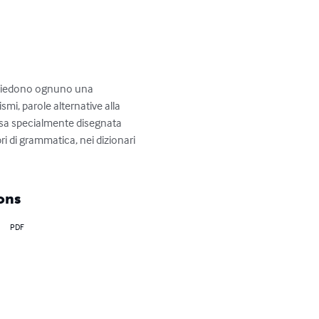
ossiedono ognuno una 
mi, parole alternative alla 
sorsa specialmente disegnata 
bri di grammatica, nei dizionari 
ons
PDF