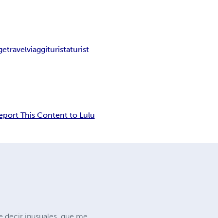
ge
travel
viaggi
turista
turist
eport This Content to Lulu
e decir inusuales, que me