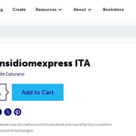
ng
Create
Resources
About
Bookstore
nsidiomexpress ITA
itte Caturano
k
Add to Cart
1
 ebook may not meet accessibility standards and may not be fully compatible
 assistive technologies.