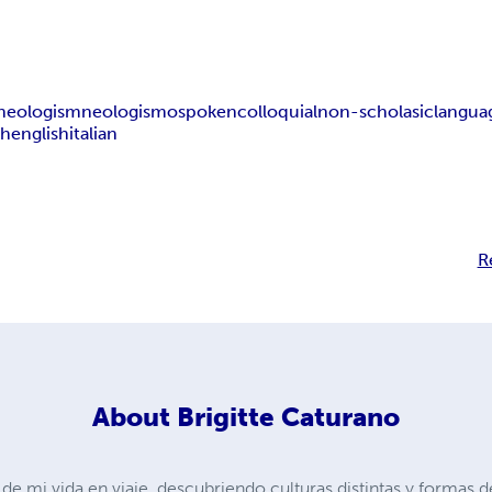
neologism
neologismo
spoken
colloquial
non-scholasic
langua
sh
english
italian
R
About
Brigitte Caturano
de mi vida en viaje, descubriendo culturas distintas y formas d