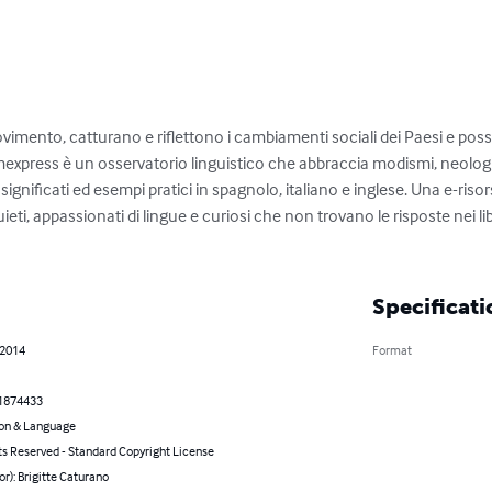
vimento, catturano e riflettono i cambiamenti sociali dei Paesi e p
mexpress è un osservatorio linguistico che abbraccia modismi, neologis
i significati ed esempi pratici in spagnolo, italiano e inglese. Una e-ri
nquieti, appassionati di lingue e curiosi che non trovano le risposte nei li
Specificati
 2014
Format
1874433
on & Language
ts Reserved - Standard Copyright License
or): Brigitte Caturano