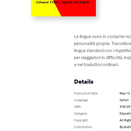
Le lingue sono in costante mo
personalità propria. Transidio
lingua standard con i rispettiv
per viaggiatori in difficoltà, i
e nei traduttori ordinari.
Details
Publication Date
May 13,
Language
Italian
ISBN
978129
Category
Educati
Copyright
All Righ
Contributors
By (auth