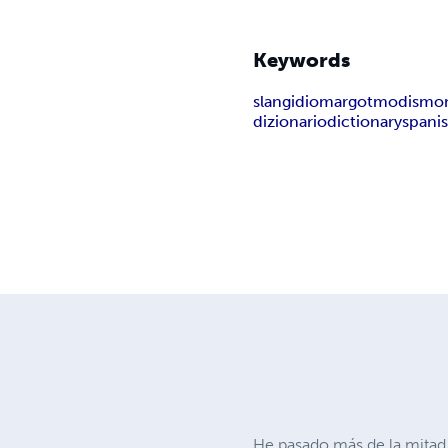
Keywords
slang
idiom
argot
modismo
dizionario
dictionary
spani
He pasado más de la mitad 