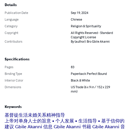
Details
Publication Date
Sep 19, 2024
Language
Chinese
Category
Religion & Spirituality
Copyright
All Rights Reserved - Standard
Copyright License
Contributors
By (author): Bro Gbile Akanni
Specifications
Pages
83
Binding Type
Paperback Perfect Bound
Interior Color
Black & White
Dimensions
US Trade (6 x 9 in / 152 x 229
mm)
Keywords
基督徒生活
未婚关系
精神指导
上帝对单身人士的旨意 • 个人发展 • 生活指导 • 基于信仰的
建议 Gbile Akanni 信息 Gbile Akanni 书籍 Gbile Akanni 音