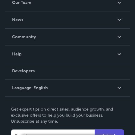
Our Team
About Us
News
Careers
In The News
Community
Events
Blog
Help
Videos
Order Lookup
Developers
Podcast
Knowledge Base
Language:
English
Contact Support
English
Get expert tips on direct sales, audience growth, and
Deutsch
exclusive offers to help you build your business.
Unsubscribe at any time.
Français
Italiano