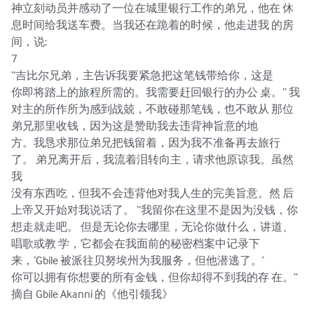
神立刻动员并感动了一位在城里银行工作的弟兄，他在 休
息时间给我送车费。当我还在跪着的时候，他走进我 的房
间，说:

7

“吉比尔兄弟，主告诉我要紧急把这笔钱带给你，这是

你即将踏上的旅程所需的。我需要赶回银行的办公 桌。” 我
对主的所作所为感到战兢，不敢碰那笔钱，也不敢从 那位
弟兄那里收钱，因为这是赞助我去违背神旨意的地

方。我恳求那位弟兄把钱留着，因为我不准备再去旅行 
了。 弟兄离开后，我流着泪转向主，请求他原谅我。虽然
我

没有东西吃，但我不会违背他对我人生的完美旨意。然 后
上帝又开始对我说话了。 “我留你在这里不是因为没钱，你
想走就走吧。 但是无论你去哪里，无论你做什么，讲道、
唱歌或教 学，它都会在我面前的秘密档案中记录下
来，‘Gbile 被派往贝努埃州为我服务，但他潜逃了。’

你可以拥有你想要的所有金钱，但你却得不到我的存 在。”

摘自 Gbile Akanni 的《他引领我》