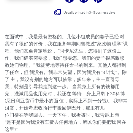
Usually printed in 3 - 5 business days
在面试中，我是最有资格的。几位小组成员的妻子已经 对
我有了很好的评价，我在服务年期间曾教过“家政物 理学”课
程。他们甚至肯定地说， “阿卡尼先生，您得到了这份工
作。我们确实需要您， 我们想要您。我们的妻子很感激您
教她们物理。” 我徒劳地等待任命书的到来。其他人都得到
了任命，但 我没有。我非常失望，因为我没有“B 计划”。除
了 主，我没有别的地方可以依靠，多年来，主一直引导 
我，特别是引导我走到这一步。 当我身上所有的钱都用
完，洗漱用品也用完时，我还在 等待，身上只剩下30科博
(尼日利亚货币中最小的面 值，实际上不到一分钱)。 我非常
沮丧，开始考虑收拾行李搬回伊巴丹，那里有几

位门徒在等我回去。一天下午，我祈祷时，我告诉上 帝， 
“是不是因为我没有车费去任何地方，所以你们要把我 困在
这里?”
