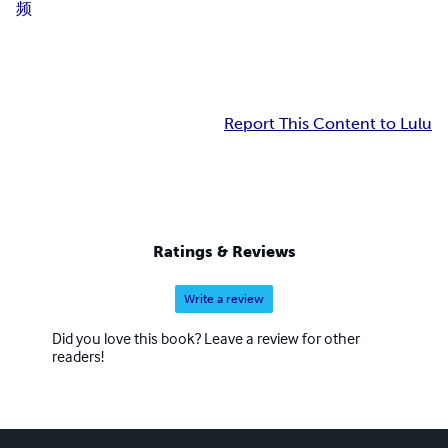
频
Report This Content to Lulu
Ratings & Reviews
Write a review
Did you love this book? Leave a review for other
readers!