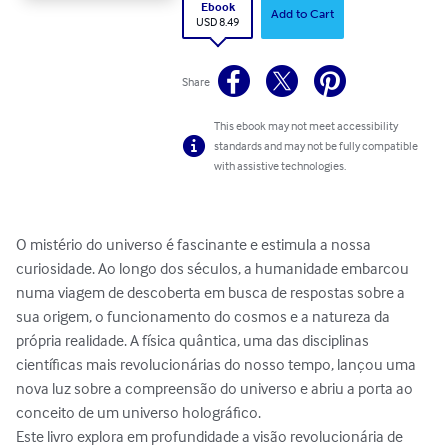
Ebook
Add to Cart
USD 8.49
Share
This ebook may not meet accessibility
standards and may not be fully compatible
with assistive technologies.
O mistério do universo é fascinante e estimula a nossa 
curiosidade. Ao longo dos séculos, a humanidade embarcou 
numa viagem de descoberta em busca de respostas sobre a 
sua origem, o funcionamento do cosmos e a natureza da 
própria realidade. A física quântica, uma das disciplinas 
científicas mais revolucionárias do nosso tempo, lançou uma 
nova luz sobre a compreensão do universo e abriu a porta ao 
conceito de um universo holográfico.

Este livro explora em profundidade a visão revolucionária de 