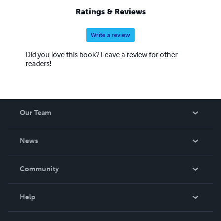
Ratings & Reviews
Write a review
Did you love this book? Leave a review for other
readers!
Our Team
About Us
News
Careers
In The News
Community
Events
Blog
Help
Videos
Order Lookup