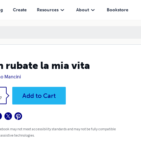
ng
Create
Resources
About
Bookstore
 rubate la mia vita
o Mancini
k
Add to Cart
7
 ebook may not meet accessibility standards and may not be fully compatible
 assistive technologies.