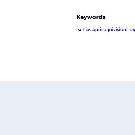
Keywords
Ischia
Capri
sogni
visioni
Tra