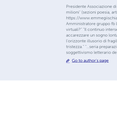
Presidente Associazione di
milioni" (sezioni poesia, art
https://www.emmegiischia.c
Amministratore gruppo fb 
virtuali?” “Il continuo inter
accarezzare un sogno lontan
l’orizzonte illusorio di frag
tristezza.” “…seria prepara
soggettivismo letterario d
Go to author's page