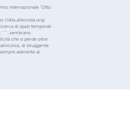
emio internazionale "Otto
//dila.altervista.org/
cerca di spazi temporali
e...” “…sembrano
cità che si perde oltre
 malinconia, di struggente
, sempre aderente al