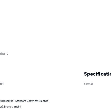
ioni,

Specificati
011
Format
ts Reserved - Standard Copyright License
or): Bruno Mancini