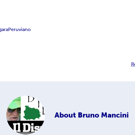
gara
Peruviano
R
About
Bruno Mancini