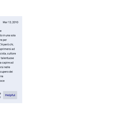
Mar 13, 2010
re
to in una sola
re per
’è però chi,
esprimersi ad
cista, cultore
à talentuose
 a capire ad
rsi nelle
ecupero dei
Una
roce
e
Helpful
l