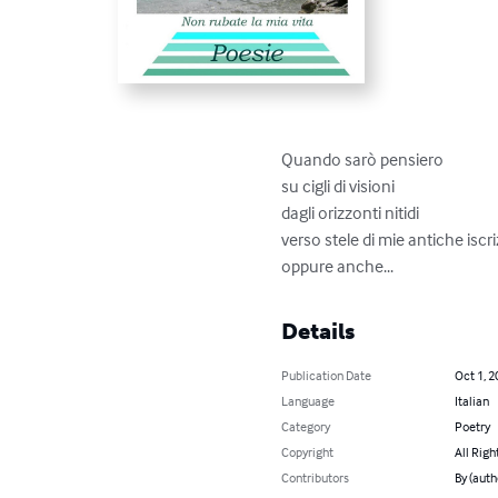
Quando sarò pensiero

su cigli di visioni

dagli orizzonti nitidi

verso stele di mie antiche iscriz
oppure anche...
Details
Publication Date
Oct 1, 2
Language
Italian
Category
Poetry
Copyright
All Righ
Contributors
By (auth