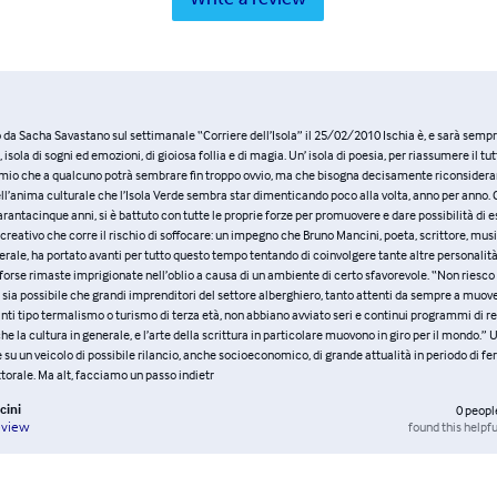
o da Sacha Savastano sul settimanale “Corriere dell’Isola” il 25/02/2010 Ischia è, e sarà semp
isola di sogni ed emozioni, di gioiosa follia e di magia. Un’ isola di poesia, per riassumere il tut
omio che a qualcuno potrà sembrare fin troppo ovvio, ma che bisogna decisamente riconsidera
ell’anima culturale che l’Isola Verde sembra star dimenticando poco alla volta, anno per anno. C
arantacinque anni, si è battuto con tutte le proprie forze per promuovere e dare possibilità di 
eativo che corre il rischio di soffocare: un impegno che Bruno Mancini, poeta, scrittore, musi
nerale, ha portato avanti per tutto questo tempo tentando di coinvolgere tante altre personalit
orse rimaste imprigionate nell’oblio a causa di un ambiente di certo sfavorevole. “Non riesco
ia possibile che grandi imprenditori del settore alberghiero, tanto attenti da sempre a muove
anti tipo termalismo o turismo di terza età, non abbiano avviato seri e continui programmi di r
 che la cultura in generale, e l’arte della scrittura in particolare muovono in giro per il mondo.” 
su un veicolo di possibile rilancio, anche socioeconomico, di grande attualità in periodo di fe
orale. Ma alt, facciamo un passo indietr
cini
0
peopl
found this helpfu
eview