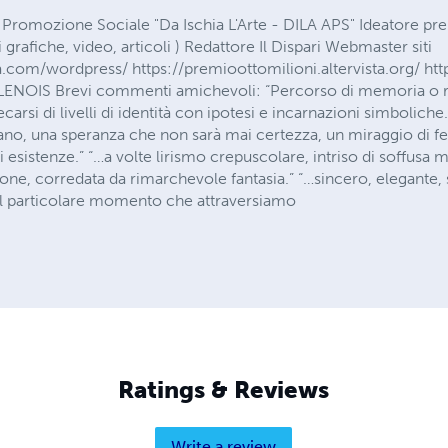
 Promozione Sociale "Da Ischia L'Arte - DILA APS" Ideatore pr
i grafiche, video, articoli ) Redattore Il Dispari Webmaster siti
om/wordpress/ https://premioottomilioni.altervista.org/ https:
LENOIS Brevi commenti amichevoli: “Percorso di memoria o ri
secarsi di livelli di identità con ipotesi e incarnazioni simbolich
o, una speranza che non sarà mai certezza, un miraggio di feli
ili esistenze.” “…a volte lirismo crepuscolare, intriso di soffusa
zione, corredata da rimarchevole fantasia.” “…sincero, elegante
el particolare momento che attraversiamo
Ratings & Reviews
Write a review