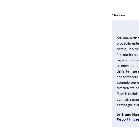
1
Review
Articolo scritt
probabilmente, 
parola, un bin
(ri)scoprire qu
negli ultimi qu
un movimento cr
dell’arte in ge
che sarebbero f
esempio come s
direzioni train
flussi turistici
considerazione 
campagna elett
by
Bruno Man
Report this r