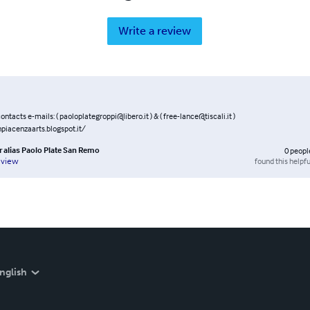
Write a review
contacts e-mails: ( paoloplategroppi@libero.it ) & ( free-lance@tiscali.it )
npiacenzaarts.blogspot.it/
r alias Paolo Plate San Remo
0
peopl
found this helpfu
eview
nglish