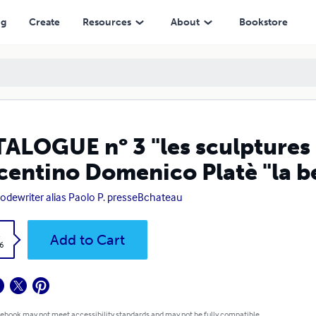
co Platè "la belle epoque des Arts"
ng
Create
Resources
About
Bookstore
ALOGUE n° 3 "les sculptures 
centino Domenico Platè "la b
lodewriter alias Paolo P. presseBchateau
k
Add to Cart
6
 ebook may not meet accessibility standards and may not be fully compatible