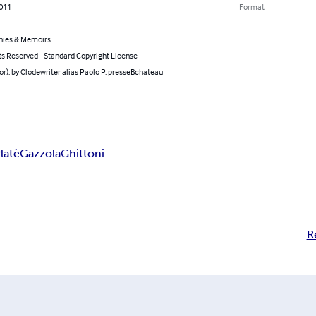
2011
Format
hies & Memoirs
ts Reserved - Standard Copyright License
or): by Clodewriter alias Paolo P. presseBchateau
latè
Gazzola
Ghittoni
R