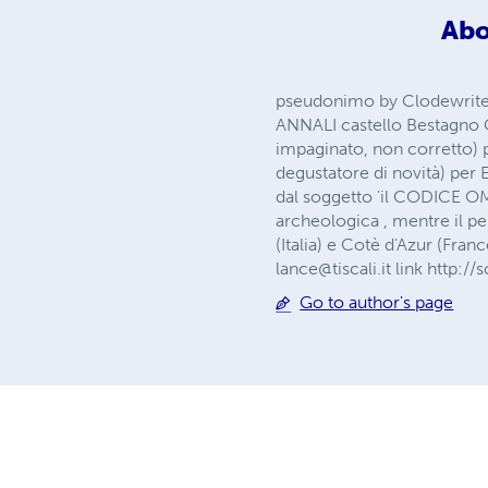
Abo
pseudonimo by Clodewrite
ANNALI castello Bestagno C
impaginato, non corretto) p
degustatore di novità) per 
dal soggetto 'il CODICE OM
archeologica , mentre il pe
(Italia) e Cotè d'Azur (Franc
lance@tiscali.it
link http:/
Go to author's page