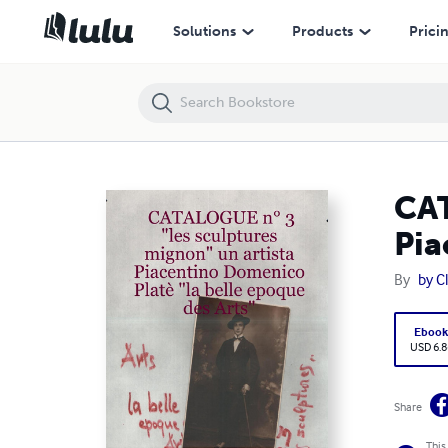
CATALOGUE n° 3 "les sculptures mignon" un artista Piacentino Domeni
Solutions
Products
Prici
CAT
Pia
By
by C
Eboo
USD 6.8
Share
This