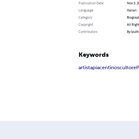
Publication Date
Nov 3, 
Language
Italian
Category
Biograp
Copyright
All Righ
Contributors
By (auth
Keywords
artista
piacentino
scultore
P