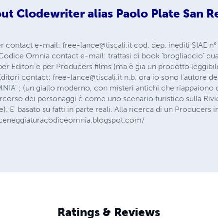
ut
Clodewriter alias Paolo Plate San 
r contact e-mail:
free-lance@tiscali.it
cod. dep. inediti SIAE 
odice Omnia contact e-mail: trattasi di book 'brogliaccio' qu
er Editori e per Producers films (ma è gia un prodotto leggibil
Editori contact:
free-lance@tiscali.it
n.b. ora io sono l'autore de
NIA' ; (un giallo moderno, con misteri antichi che riappaiono 
rcorso dei personaggi è come uno scenario turistico sulla Rivi
e). E' basato su fatti in parte reali. Alla ricerca di un Producer
/sceneggiaturacodiceomnia.blogspot.com/
Ratings & Reviews