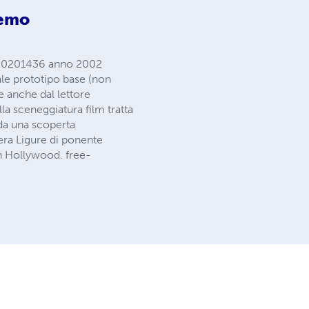
Remo
n° 0201436 anno 2002
ale prototipo base (non
e anche dal lettore
lla sceneggiatura film tratta
da una scoperta
era Ligure di ponente
s in Hollywood.
free-