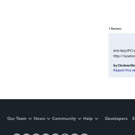
1
Review
Arts Italy (PC) 
http://locatio
by
Clodewrite
Report this r
Our Team
News
Community
Help
Developers
E