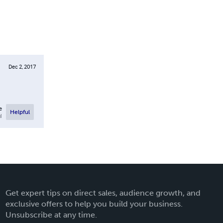
Dec 2, 2017
e
Helpful
l
Get expert tips on direct sales, audience growth, and
exclusive offers to help you build your business.
Unsubscribe at any time.