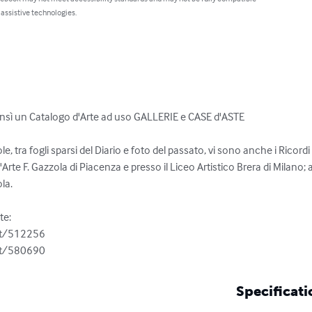
 assistive technologies.
nsì un Catalogo d'Arte ad uso GALLERIE e CASE d'ASTE

, tra fogli sparsi del Diario e foto del passato, vi sono anche i Ricordi
o d'Arte F. Gazzola di Piacenza e presso il Liceo Artistico Brera di Milano
la.

: 

t/512256

nt/580690
Specificati