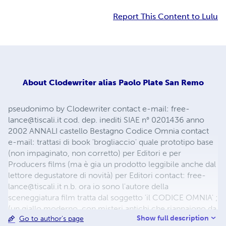
Report This Content to Lulu
About
Clodewriter alias Paolo Plate San Remo
pseudonimo by Clodewriter contact e-mail:
free-
lance@tiscali.it
cod. dep. inediti SIAE n° 0201436 anno
2002 ANNALI castello Bestagno Codice Omnia contact
e-mail: trattasi di book 'brogliaccio' quale prototipo base
(non impaginato, non corretto) per Editori e per
Producers films (ma è gia un prodotto leggibile anche dal
lettore degustatore di novità) per Editori contact:
free-
lance@tiscali.it
n.b. ora io sono l'autore della
sceneggiatura film tratta dal soggetto 'il CODICE OMNIA' ;
(un giallo moderno, con misteri antichi che riappaiono da
Show full description
Go to author's page
una scoperta archeologica , mentre il percorso dei