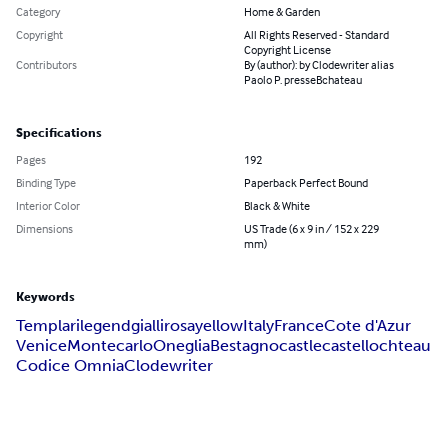
Category
Home & Garden
Copyright
All Rights Reserved - Standard
Copyright License
Contributors
By (author): by Clodewriter alias
Paolo P. presseBchateau
Specifications
Pages
192
Binding Type
Paperback Perfect Bound
Interior Color
Black & White
Dimensions
US Trade (6 x 9 in / 152 x 229
mm)
Keywords
Templari
legend
gialli
rosa
yellow
Italy
France
Cote d'Azur
Venice
Montecarlo
Oneglia
Bestagno
castle
castello
chteau
Codice Omnia
Clodewriter