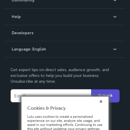
Community
Events
Blog
Help
Videos
Order Lookup
Developers
Podcast
Knowledge Base
Language:
English
Contact Support
English
Get expert tips on direct sales, audience growth, and
Deutsch
exclusive offers to help you build your business.
Unsubscribe at any time.
Français
Italiano
Submit
Español
Cookies & Privacy
Lulu uses cookies to create a personalized
experience on our site, analyze site usage, and
assist in our marketing efforts. Continuing to use
this site without updating your privacy settings