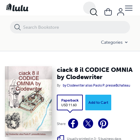
ciack 8 il CODICE OMNIA by Clodewriter
Categories
ciack 8 il CODICE OMNIA
by Clodewriter
By
by Clodewriter alias Paolo P. presseBchateau
Paperback
Add to Cart
USD 11.60
Share
Usually printed in 3 - 5 business days