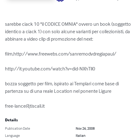
sarebbe ciack 10 "il CODICE OMNIA" ovvero un book (soggetto 
identico a ciack 1) con solo alcune varianti per collezionisti, da 
abbinare a video clip di promozione del next:

film,http://www.freewebs.com/sanremodvdregiapaul/

http://it.youtube.com/watch?v=did-NXhTll0

bozza soggetto per film, ispirato ai Templari come base di 
partenza su di una reale Location nel ponente Ligure

free-lance@tiscali.it
Details
Publication Date
Nov 26, 2008
Language
Italian