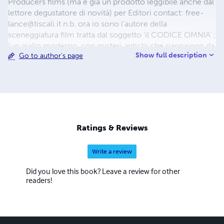
Producers films (ma è gia un prodotto leggibile anche dal
lettore degustatore di novità) per Editori contact:
free-
lance@tiscali.it
n.b. ora io sono l'autore della
sceneggiatura film tratta dal soggetto 'il CODICE OMNIA' ;
(un giallo moderno, con misteri antichi che riappaiono da
Show full description
Go to author's page
una scoperta archeologica , mentre il percorso dei
personaggi è come uno scenario turistico sulla Riviera
Ligure di ponente (Italia) e Cotè d'Azur (France). E' basato
su fatti in parte reali. Alla ricerca di un Producers in
Hollywood.
free-lance@tiscali.it
link
http://sceneggiaturacodiceomnia.blogspot.com/
Ratings & Reviews
Write a review
Did you love this book? Leave a review for other
readers!