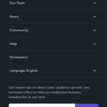
Our Team
About Us
News
Careers
In The News
Community
Events
Blog
Help
Videos
Order Lookup
Developers
Podcast
Knowledge Base
Language:
English
Contact Support
English
Get expert tips on direct sales, audience growth, and
Deutsch
exclusive offers to help you build your business.
Unsubscribe at any time.
Français
Italiano