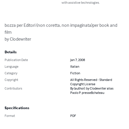
with assistive technologies.
bozza per Editori (non coretta, non impaginata)per book and 
film

by Clodewriter
Details
Publication Date
Jan 7, 2008
Language
Italian
Category
Fiction
Copyright
All Rights Reserved - Standard
Copyright License
Contributors
By (author): by Clodewriter alias
Paolo P. presseBchateau
Specifications
Format
PDF