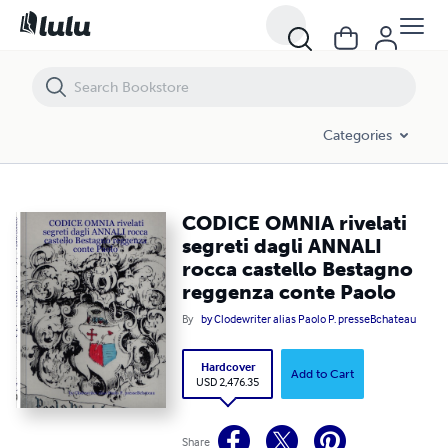
CODICE OMNIA rivelati segreti dagli ANNALI rocca castello Bestagno
Categories
CODICE OMNIA rivelati
segreti dagli ANNALI
rocca castello Bestagno
reggenza conte Paolo
By
by Clodewriter alias Paolo P. presseBchateau
Hardcover
Add to Cart
USD 2,476.35
Share