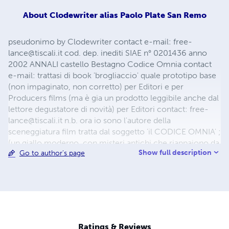
About
Clodewriter alias Paolo Plate San Remo
pseudonimo by Clodewriter contact e-mail:
free-
lance@tiscali.it
cod. dep. inediti SIAE n° 0201436 anno
2002 ANNALI castello Bestagno Codice Omnia contact
e-mail: trattasi di book 'brogliaccio' quale prototipo base
(non impaginato, non corretto) per Editori e per
Producers films (ma è gia un prodotto leggibile anche dal
lettore degustatore di novità) per Editori contact:
free-
lance@tiscali.it
n.b. ora io sono l'autore della
sceneggiatura film tratta dal soggetto 'il CODICE OMNIA' ;
(un giallo moderno, con misteri antichi che riappaiono da
Show full description
Go to author's page
una scoperta archeologica , mentre il percorso dei
personaggi è come uno scenario turistico sulla Riviera
Ligure di ponente (Italia) e Cotè d'Azur (France). E' basato
su fatti in parte reali. Alla ricerca di un Producers in
Hollywood.
free-lance@tiscali.it
link
http://sceneggiaturacodiceomnia.blogspot.com/
Ratings & Reviews