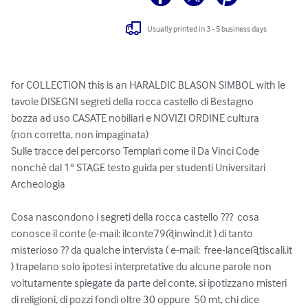
Usually printed in 3 - 5 business days
for COLLECTION this is an HARALDIC BLASON SIMBOL with le 
tavole DISEGNI segreti della rocca castello di Bestagno

bozza ad uso CASATE nobiliari e NOVIZI ORDINE cultura

(non corretta, non impaginata)

Sulle tracce del percorso Templari come il Da Vinci Code

nonchè dal 1° STAGE testo guida per studenti Universitari 
Archeologia

Cosa nascondono i segreti della rocca castello ???  cosa 
conosce il conte (e-mail: 
ilconte79@inwind.it
 ) di tanto 
misterioso ?? da qualche intervista ( e-mail:  
free-lance@tiscali.it
) trapelano solo ipotesi interpretative du alcune parole non 
voltutamente spiegate da parte del conte, si ipotizzano misteri 
di religioni, di pozzi fondi oltre 30 oppure  50 mt, chi dice 