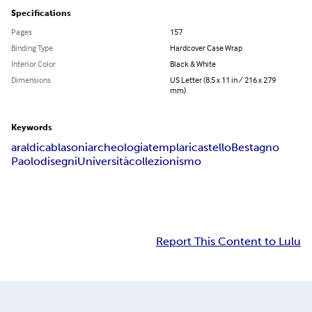
Specifications
Pages
157
Binding Type
Hardcover Case Wrap
Interior Color
Black & White
Dimensions
US Letter (8.5 x 11 in / 216 x 279
mm)
Keywords
araldica
blasoni
archeologia
templari
castello
Bestagno
Paolo
disegni
Università
collezionismo
Report This Content to Lulu