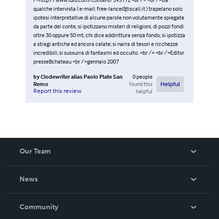
qualche intervista ( e-mail: free-lance@tiscali.it ) trapelano solo
ipotesi interpretative di alcune parole non volutamente spiegate
da parte del conte, si ipotizzano misteri di religioni, di pozzi fondi
oltre 30 oppure 50 mt, chi dice addirittura senza fondo; si ipotizza
a stragi antiche ed ancora celate; si narra di tesori e ricchezze
incredibili; si sussurra di fantasmi ed occulto. <br /> <br />Editor
presseBchateau <br />gennaio 2007
by
Clodewriter alias Paolo Plate San
0
people
Remo
found this
Helpful
Report this review
helpful
Our Team
About Us
News
Careers
In The News
Community
Events