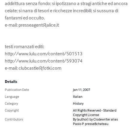
addirittura senza fondo; si ipotizzano a stragi antiche ed ancora 
celate; si narra di tesori e ricchezze incredibili; si sussurra di 
fantasmi ed occulto.

e-mail: 
presseagent@alice.it
testi romanzati editi:

http://www.lulu.com/content/501513

http://www.lulu.com/content/593074

e-mail: 
clubcastle@fotki.com
Details
Publication Date
Jan 11, 2007
Language
Italian
Category
History
Copyright
All Rights Reserved - Standard
Copyright License
Contributors
By (author): by Clodewriter alias
Paolo P. presseBchateau