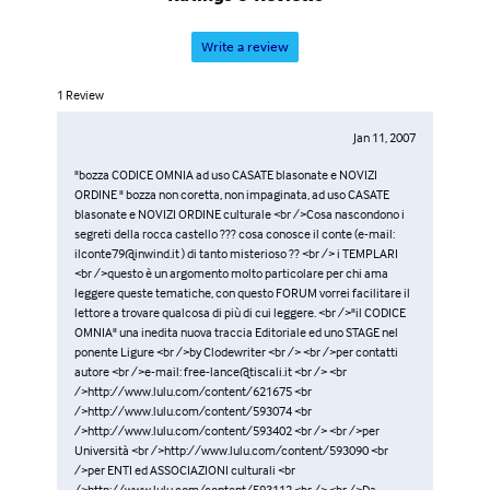
Write a review
1
Review
Jan 11, 2007
"bozza CODICE OMNIA ad uso CASATE blasonate e NOVIZI
ORDINE " bozza non coretta, non impaginata, ad uso CASATE
blasonate e NOVIZI ORDINE culturale <br />Cosa nascondono i
segreti della rocca castello ??? cosa conosce il conte (e-mail:
ilconte79@inwind.it ) di tanto misterioso ?? <br /> i TEMPLARI
<br />questo è un argomento molto particolare per chi ama
leggere queste tematiche, con questo FORUM vorrei facilitare il
lettore a trovare qualcosa di più di cui leggere. <br />"il CODICE
OMNIA" una inedita nuova traccia Editoriale ed uno STAGE nel
ponente Ligure <br />by Clodewriter <br /> <br />per contatti
autore <br />e-mail: free-lance@tiscali.it <br /> <br
/>http://www.lulu.com/content/621675 <br
/>http://www.lulu.com/content/593074 <br
/>http://www.lulu.com/content/593402 <br /> <br />per
Università <br />http://www.lulu.com/content/593090 <br
/>per ENTI ed ASSOCIAZIONI culturali <br
/>http://www.lulu.com/content/593112 <br /> <br />Da