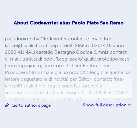
About
Clodewriter alias Paolo Plate San Remo
pseudonimo by Clodewriter contact e-mail:
free-
lance@tiscali.it
cod. dep. inediti SIAE n° 0201436 anno
2002 ANNALI castello Bestagno Codice Omnia contact
e-mail: trattasi di book 'brogliaccio' quale prototipo base
(non impaginato, non corretto) per Editori e per
Producers films (ma è gia un prodotto leggibile anche dal
lettore degustatore di novità) per Editori contact:
free-
lance@tiscali.it
n.b. ora io sono l'autore della
sceneggiatura film tratta dal soggetto 'il CODICE OMNIA' ;
(un giallo moderno, con misteri antichi che riappaiono da
Show full description
Go to author's page
una scoperta archeologica , mentre il percorso dei
personaggi è come uno scenario turistico sulla Riviera
Ligure di ponente (Italia) e Cotè d'Azur (France). E' basato
su fatti in parte reali. Alla ricerca di un Producers in
Hollywood.
free-lance@tiscali.it
link