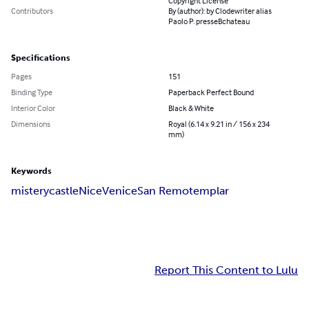
Copyright License
Contributors
By (author): by Clodewriter alias
Paolo P. presseBchateau
Specifications
Pages
151
Binding Type
Paperback Perfect Bound
Interior Color
Black & White
Dimensions
Royal (6.14 x 9.21 in / 156 x 234
mm)
Keywords
mistery
castle
Nice
Venice
San Remo
templar
Report This Content to Lulu