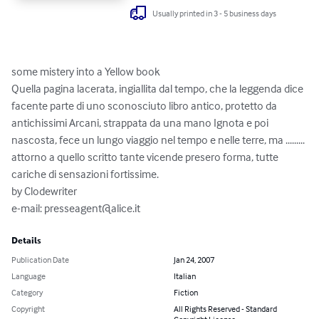
Usually printed in 3 - 5 business days
some mistery into a Yellow book

Quella pagina lacerata, ingiallita dal tempo, che la leggenda dice 
facente parte di uno sconosciuto libro antico, protetto da 
antichissimi Arcani, strappata da una mano Ignota e poi 
nascosta, fece un lungo viaggio nel tempo e nelle terre, ma ......... 
attorno a quello scritto tante vicende presero forma, tutte 
cariche di sensazioni fortissime.

by Clodewriter

e-mail: 
presseagent@alice.it
Details
Publication Date
Jan 24, 2007
Language
Italian
Category
Fiction
Copyright
All Rights Reserved - Standard