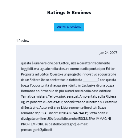
http://sceneggiaturacodiceomnia.blogspot.com/
Ratings & Reviews
Write a review
1
Review
Jan 24, 2007
questa è una versione per Lettori, size a caratteri facilmente
leggibili, ma uguale nella stesura come quella pocket per Editor
Proposta ad Editori Questo è un progetto innovativo acquistabile
da un Editore (base contrattuale richiesta ________ ) con questa
bozza l'opportunità di acquisire i diritti in Esclusiva di una bozza
Romanzo co-firmabile da piu' autori scelti dalla casa editrice.
Tematica mistery, Yellow, pink, sensual; Ambientato sulla Riviera
ligure ponente e Cote d'Azur, nonchè tracce di notizie sul castello
di Bestagno; Autore di area Ligure ponente (inedito); Bozze
romanzo dep. SIAE inediti 0201436 "ANNALI"; Bozza edita e
divulgata on-line USA (possibile anche ESCLUSIVA IMMAGINI
PRO-TEMPORE su castello Bestagno). e-mail:
presseagent@alice.it