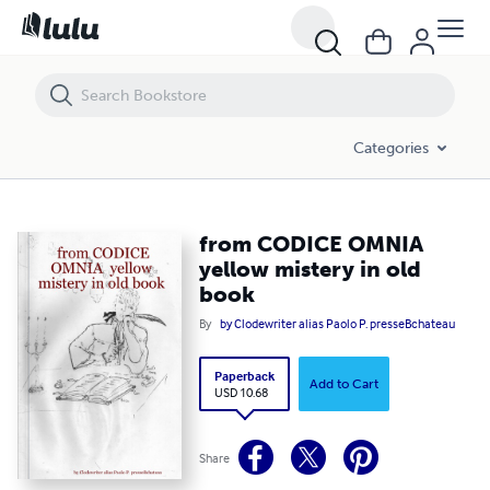
from CODICE OMNIA yellow mistery in old book
Categories
from CODICE OMNIA
yellow mistery in old
book
By
by Clodewriter alias Paolo P. presseBchateau
Paperback
Add to Cart
USD 10.68
Share