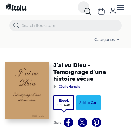
J'ai vu Dieu - Témoignage d'une histoire vécue
Categories
J'ai vu Dieu -
Témoignage d'une
histoire vécue
By
Cédric Harnois
Ebook
Add to Cart
USD 6.48
Share