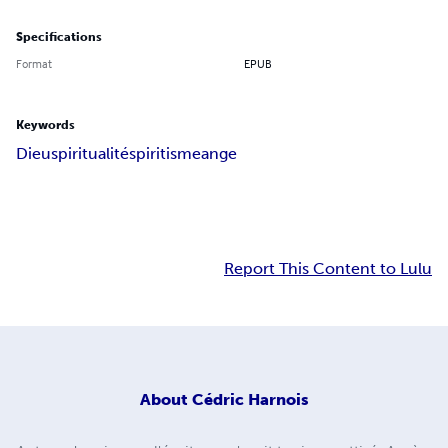
Specifications
Format
EPUB
Keywords
Dieu
spiritualité
spiritisme
ange
Report This Content to Lulu
About
Cédric Harnois