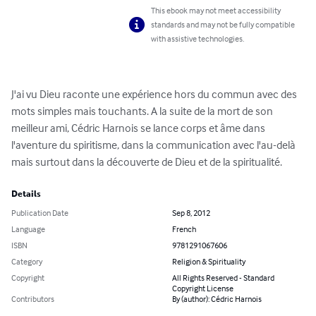
This ebook may not meet accessibility
standards and may not be fully compatible
with assistive technologies.
J'ai vu Dieu raconte une expérience hors du commun avec des 
mots simples mais touchants. A la suite de la mort de son 
meilleur ami, Cédric Harnois se lance corps et âme dans 
l'aventure du spiritisme, dans la communication avec l'au-delà 
mais surtout dans la découverte de Dieu et de la spiritualité.
Details
Publication Date
Sep 8, 2012
Language
French
ISBN
9781291067606
Category
Religion & Spirituality
Copyright
All Rights Reserved - Standard
Copyright License
Contributors
By (author): Cédric Harnois