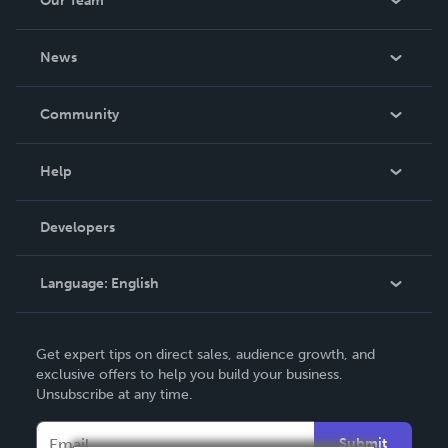
Our Team
About Us
News
Careers
In The News
Community
Events
Blog
Help
Videos
Order Lookup
Developers
Podcast
Knowledge Base
Language:
English
Contact Support
English
Get expert tips on direct sales, audience growth, and
Deutsch
exclusive offers to help you build your business.
Unsubscribe at any time.
Français
Italiano
Submit