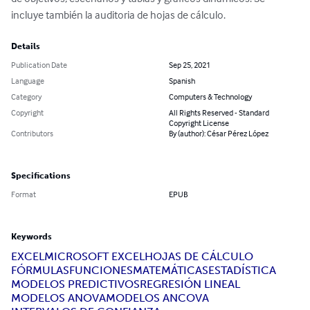
incluye también la auditoria de hojas de cálculo.
Details
Publication Date
Sep 25, 2021
Language
Spanish
Category
Computers & Technology
Copyright
All Rights Reserved - Standard
Copyright License
Contributors
By (author): César Pérez López
Specifications
Format
EPUB
Keywords
EXCEL
MICROSOFT EXCEL
HOJAS DE CÁLCULO
FÓRMULAS
FUNCIONES
MATEMÁTICAS
ESTADÍSTICA
MODELOS PREDICTIVOS
REGRESIÓN LINEAL
MODELOS ANOVA
MODELOS ANCOVA