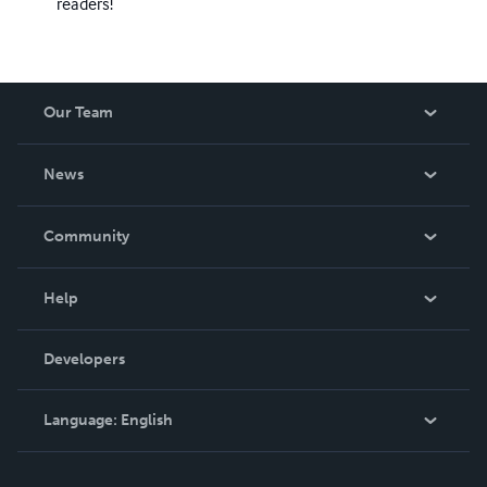
readers!
Our Team
About Us
News
Careers
In The News
Community
Events
Blog
Help
Videos
Order Lookup
Developers
Podcast
Knowledge Base
Language:
English
Contact Support
English