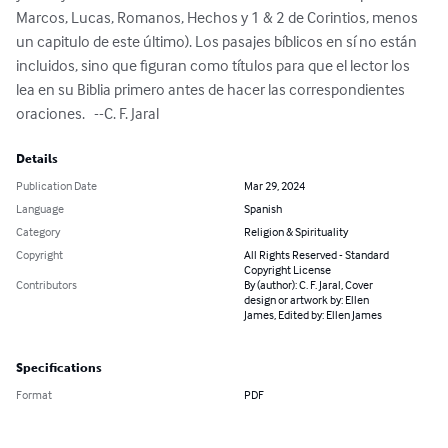
Marcos, Lucas, Romanos, Hechos y 1 & 2 de Corintios, menos 
un capitulo de este último). Los pasajes bíblicos en sí no están 
incluidos, sino que figuran como títulos para que el lector los 
lea en su Biblia primero antes de hacer las correspondientes 
oraciones.   --C. F. Jaral
Details
Publication Date
Mar 29, 2024
Language
Spanish
Category
Religion & Spirituality
Copyright
All Rights Reserved - Standard
Copyright License
Contributors
By (author): C. F. Jaral, Cover
design or artwork by: Ellen
James, Edited by: Ellen James
Specifications
Format
PDF