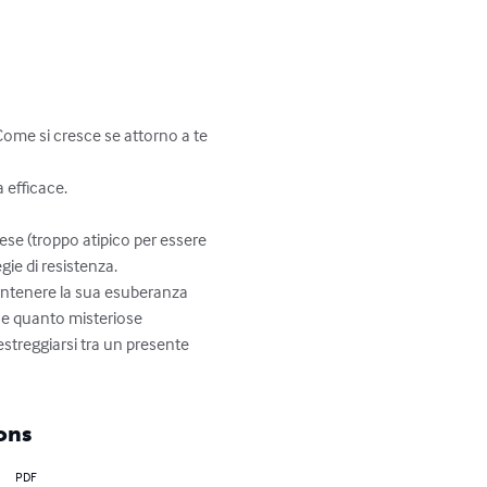
ome si cresce se attorno a te 
 efficace.

aese (troppo atipico per essere 
ie di resistenza. 

contenere la sua esuberanza 
he quanto misteriose 
streggiarsi tra un presente 
ons
PDF