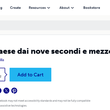
ng
Create
Resources
About
Bookstore
paese dai nove secondi e mezz
lla
k
Add to Cart
2
 ebook may not meet accessibility standards and may not be fully compatible
 assistive technologies.