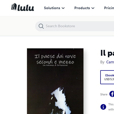
Il paese dai nove secondi e mezzo
Solutions
Products
Prici
Il 
By
Cami
Eboo
USD 5.3
Share
This
with