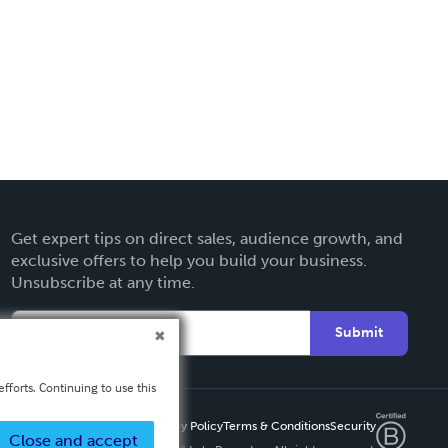
Get expert tips on direct sales, audience growth, and
exclusive offers to help you build your business.
Unsubscribe at any time.
Submit
fforts. Continuing to use this
Privacy Policy
Terms & Conditions
Security
Close and accept