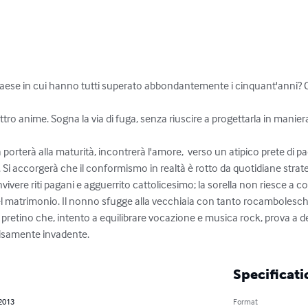
paese in cui hanno tutti superato abbondantemente i cinquant'anni? C
ttro anime. Sogna la via di fuga, senza riuscire a progettarla in maniera
a porterà alla maturità, incontrerà l'amore,  verso un atipico prete di p
o. Si accorgerà che il conformismo in realtà è rotto da quotidiane strateg
vivere riti pagani e agguerrito cattolicesimo; la sorella non riesce a 
 del matrimonio. Il nonno sfugge alla vecchiaia con tanto rocambolesc
 pretino che, intento a equilibrare vocazione e musica rock, prova a de
isamente invadente.
Specificati
 2013
Format