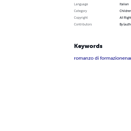
Language
Italian
Category
Children
Copyright
All Righ
Contributors
By (auth
Keywords
romanzo di formazione
na