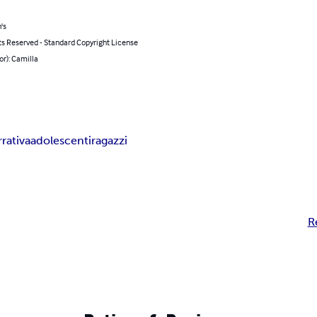
's
ts Reserved - Standard Copyright License
or): Camilla
rrativa
adolescenti
ragazzi
R