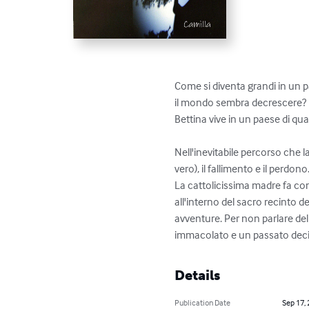
Come si diventa grandi in un 
il mondo sembra decrescere? 

Bettina vive in un paese di qua
Nell'inevitabile percorso che l
vero), il fallimento e il perdon
La cattolicissima madre fa con
all'interno del sacro recinto
avventure. Per non parlare del
immacolato e un passato dec
Details
Publication Date
Sep 17,