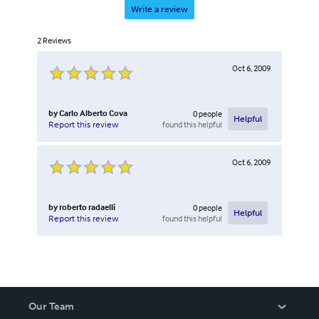
Write a review
2
Reviews
Oct 6, 2009
by
Carlo Alberto Cova
0
people
Helpful
found this helpful
Report this review
Oct 6, 2009
by
roberto radaelli
0
people
Helpful
found this helpful
Report this review
Our Team