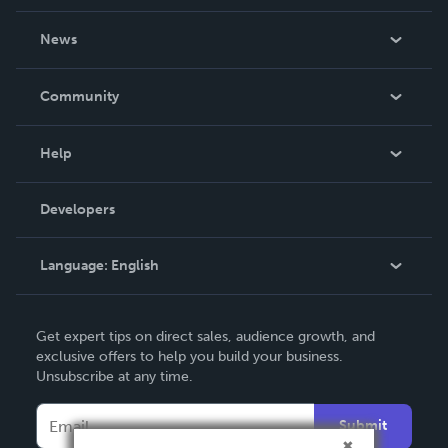
About Us
News
Careers
In The News
Community
Events
Blog
Help
Videos
Order Lookup
Developers
Podcast
Knowledge Base
Language:
English
Contact Support
English
Get expert tips on direct sales, audience growth, and
Deutsch
exclusive offers to help you build your business.
Unsubscribe at any time.
Français
Italiano
Submit