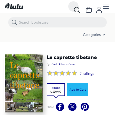
Le caprette tibetane
Categories
Le caprette tibetane
By
Carlo Alberto Cova
2
ratings
Ebook
Add to Cart
USD 9.97
Share