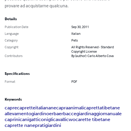
provare ad acquistarne qualcuna.
Details
Publication Date
Sep 30, 2011
Language
Italian
Category
Pets
Copyright
All Rights Reserved - Standard
Copyright License
Contributors
By (author): Carlo Alberto Cova
Specifications
Format
PDF
Keywords
capre
caprette
italia
nane
capra
animali
capretta
tibetane
allevamento
giardino
erba
erbacce
giardinaggio
manuale
caprini
cani
gatti
conigli
cavalli
cwo
carette tibetane
caprette nane
prati
giardini