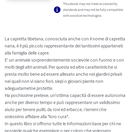
This ebook may not meet accessibility
standards and may not be fully compatible
with assistive technologies.
La capretta tibetana, conosciuta anche con il nome di capretta 
nana, è il più piccolo rappresentante dei tantissimi apparteneti 
alla famiglia delle capre. 

E' un animale sorprendentemente socievole con l'uomo e con 
molti degli altri animali. Per questa ed altre caratteristiche si 
presta molto bene ad essere allevato anche nei giardini privati 
nei quali non vi siano fiori, siepi o giovani piante non 
adeguatametne protette. 

Ha pochissime pretese, un'ottima capacità di essere autonoma 
anche per diverso tempo e può rappresentare un validissimo 
aiuto per tenere puliti, da rovi ed erbacce, i terreni che 
volessimo affidare alla "loro cura". 

In questo libro si offrono tutte le informazioni base per chi ne 
possiede qualche esemplare o per coloro che volessero 