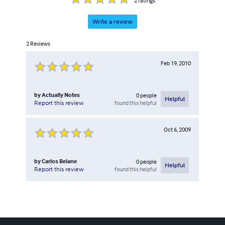
2
ratings
Write a review
2
Reviews
Feb 19, 2010
by
Actually Notes
0
people
Helpful
found this helpful
Report this review
Oct 6, 2009
by
Carlos Belane
0
people
Helpful
found this helpful
Report this review