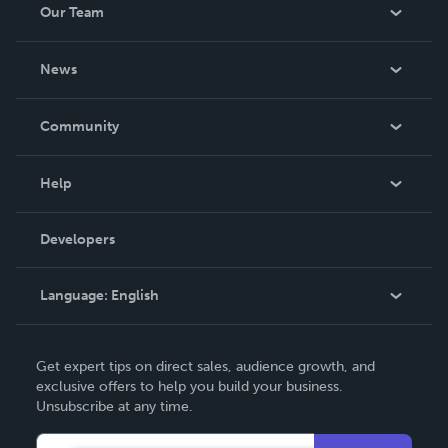
Our Team
About Us
News
Careers
In The News
Community
Events
Blog
Help
Videos
Order Lookup
Developers
Podcast
Knowledge Base
Language:
English
Contact Support
English
Get expert tips on direct sales, audience growth, and
Deutsch
exclusive offers to help you build your business.
Unsubscribe at any time.
Français
Italiano