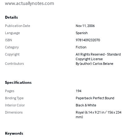
www.actuallynotes.com
Details
Publication Date
Nov 11, 2006
Language
Spanish
ISBN
9781409232070
Category
Fiction
Copyright
All Rights Reserved - Standard
Copyright License
Contributors
By (author): Carlos Belane
Specifications
Pages
194
Binding Type
Paperback Perfect Bound
Interior Color
Black & White
Dimensions
Royal (6.14 x 9.21 in / 156 x 234
mm)
Keywords