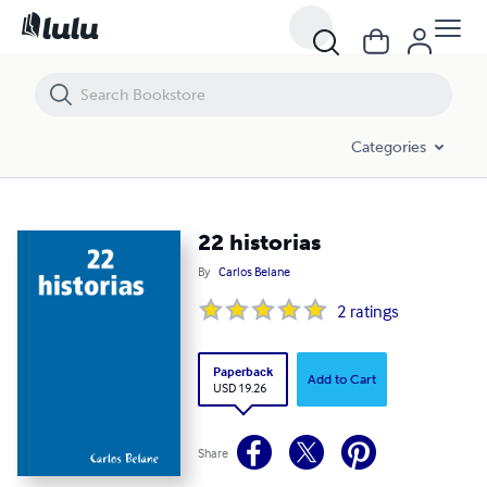
22 historias
Categories
22 historias
By
Carlos Belane
2
ratings
Paperback
Add to Cart
USD 19.26
Share