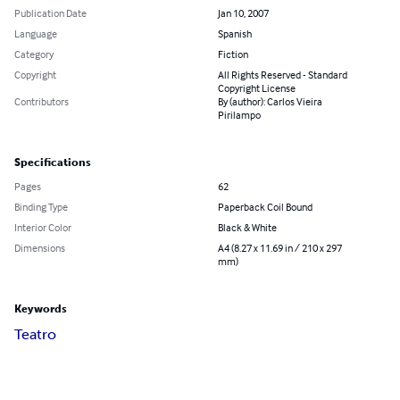
Publication Date
Jan 10, 2007
Language
Spanish
Category
Fiction
Copyright
All Rights Reserved - Standard
Copyright License
Contributors
By (author): Carlos Vieira
Pirilampo
Specifications
Pages
62
Binding Type
Paperback Coil Bound
Interior Color
Black & White
Dimensions
A4 (8.27 x 11.69 in / 210 x 297
mm)
Keywords
Teatro