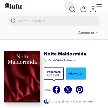
Noite Maldormida
Categories
Noite Maldormida
By
Carlos Vieira Pirilampo
Paperback
Add to Cart
USD 13.55
Share
Usually printed in 3 - 5 business days