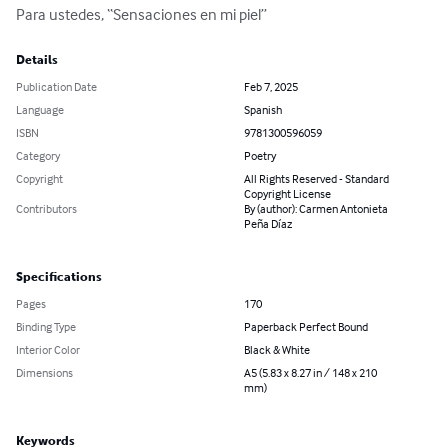
Para ustedes, “Sensaciones en mi piel”
Details
Publication Date
Feb 7, 2025
Language
Spanish
ISBN
9781300596059
Category
Poetry
Copyright
All Rights Reserved - Standard
Copyright License
Contributors
By (author): Carmen Antonieta
Peña Díaz
Specifications
Pages
170
Binding Type
Paperback Perfect Bound
Interior Color
Black & White
Dimensions
A5 (5.83 x 8.27 in / 148 x 210
mm)
Keywords