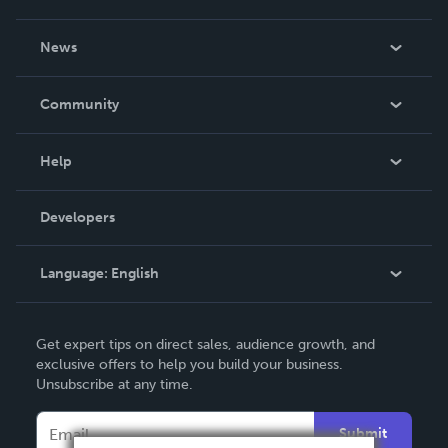
About Us
News
Careers
In The News
Community
Events
Blog
Help
Videos
Order Lookup
Developers
Podcast
Knowledge Base
Language:
English
Contact Support
English
Get expert tips on direct sales, audience growth, and
Deutsch
exclusive offers to help you build your business.
Unsubscribe at any time.
Français
Italiano
Submit