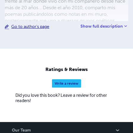
frente al mar donde vivo con mi compañero desde hace
más de 20 años… Desde el año 2010, comparto mis
poemas publicándolos como notas en mi muro,
posteriormente me uno a diversos grupos poéticos
Show full description
Go to author's page
virtuales en los cuales se han destacado mis letras y han
sido premiadas en diferentes eventos y dinámicas.
Incursiono como escritora con mi libro "Alí Primera,
poesía, canto y revolución" con la esperanza de dar a
conocer la vida y obra artística de este venezolano
ejemplar, solidario y revolucionario, fiel defensor de las
causas sociales, sembrador de conciencias por medio de
Ratings & Reviews
su canto. Esto lo convirtió en la "Voz del Pueblo." “…la
historia dormía y se despertó. " Alí Primera.
Write a review
Did you love this book? Leave a review for other
readers!
Our Team