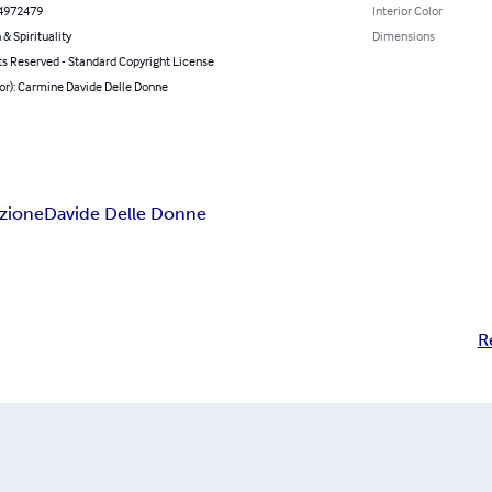
4972479
Interior Color
 & Spirituality
Dimensions
ts Reserved - Standard Copyright License
or): Carmine Davide Delle Donne
zione
Davide Delle Donne
R