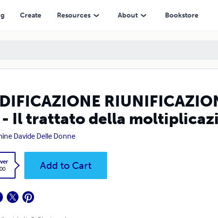
lla moltiplicazione dei pani e dei pesci
ng
Create
Resources
About
Bookstore
EDIFICAZIONE RIUNIFICAZIO
 - Il trattato della moltiplicaz
ine Davide Delle Donne
ver
Add to Cart
.00