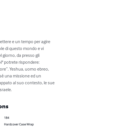
ettere e un tempo per agire 
ppole di questo mondo e vi 
 giorno, da presso gli 
" potrete rispondere: 
gnore”. Yeshua, uomo ebreo, 
i sé una missione ed un 
appato al suo contesto, le sue 
sraele.
ons
184
Hardcover Case Wrap