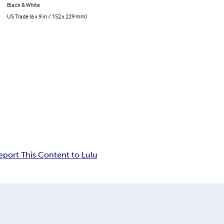
Black & White
US Trade (6 x 9 in / 152 x 229 mm)
eport This Content to Lulu