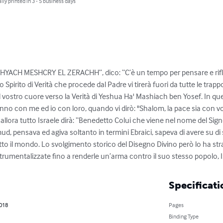
lly printed in 3 - 5 business days
o, “HYACH MESHCRY EL ZERACHH”, dico: “C’è un tempo per pensare e rifl
Lo Spirito di Verità che procede dal Padre vi tirerà fuori da tutte le tra
l vostro cuore verso la Verità di Yeshua Ha' Mashiach ben Yosef. In quel
o con me ed io con loro, quando vi dirò: "Shalom, la pace sia con voi
E allora tutto Israele dirà: “Benedetto Colui che viene nel nome del Si
mud, pensava ed agiva soltanto in termini Ebraici, sapeva di avere su d
tto il mondo. Lo svolgimento storico del Disegno Divino però lo ha str
strumentalizzate fino a renderle un’arma contro il suo stesso popolo, I
Specificati
2018
Pages
Binding Type