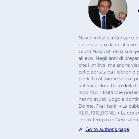
Nasce in Italia a Genzano di
riconosciuto da un alliev
Giusti Nascosti della sua g
allievo. Negli anni di prepa
che il mikvè, ma anche viene
pelle portata da Hebron e p
piedi. La Missione vera e p
del Sacerdote Unto della Ca
incontro. I frutti che porta
hanno avuto luogo e conti
Donne. Fra i tanti: • La pubblicazione dell’o
RESURREZIONE; • La conseg
Terzo Tempio in Gerusale
Go to author's page