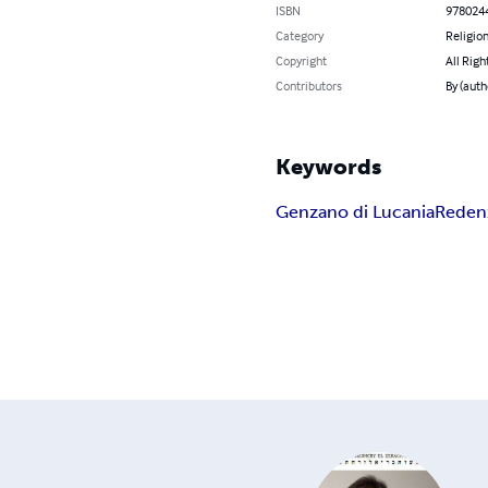
ISBN
978024
Category
Religion
Copyright
All Righ
Contributors
By (auth
Keywords
Genzano di Lucania
Reden