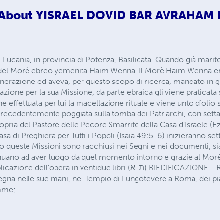
About
YISRAEL DOVID BAR AVRAHAM
 Lucania, in provincia di Potenza, Basilicata. Quando già marito 
o del Morè ebreo yemenita Haim Wenna. Il Morè Haim Wenna era
enerazione ed aveva, per questo scopo di ricerca, mandato in g
razione per la sua Missione, da parte ebraica gli viene praticata 
 effettuata per lui la macellazione rituale e viene unto d’olio s
recedentemente poggiata sulla tomba dei Patriarchi, con settan
ropria del Pastore delle Pecore Smarrite della Casa d’Israele (E
sa di Preghiera per Tutti i Popoli (Isaia 49:5-6) inizieranno set
no queste Missioni sono racchiusi nei Segni e nei documenti, sia 
nuano ad aver luogo da quel momento intorno e grazie al Mor
pera in ventidue libri (ת-א) RIEDIFICAZIONE - RIUNIFICAZIONE -
na nelle sue mani, nel Tempio di Lungotevere a Roma, dei pia
mme;