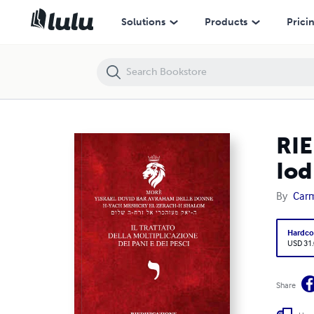
RIEDIFICAZIONE RIUNIFICAZIONE RESURREZIONE-10- Iod - Il trattato de
Solutions
Products
Prici
RI
Iod
By
Carm
Hardco
USD 31
Share