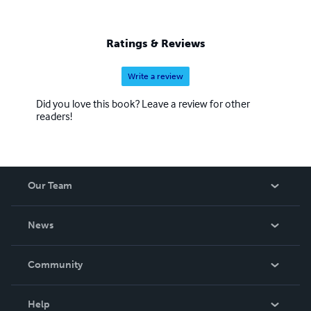
Ratings & Reviews
Write a review
Did you love this book? Leave a review for other
readers!
Our Team
About Us
News
Careers
In The News
Community
Events
Blog
Help