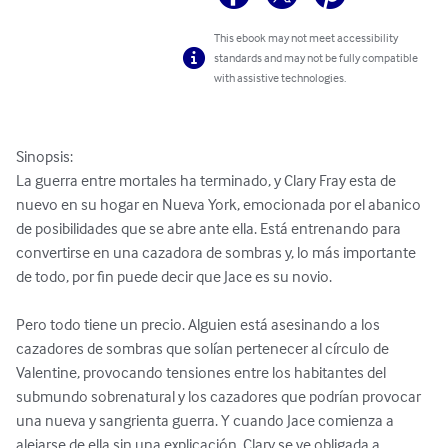
This ebook may not meet accessibility
standards and may not be fully compatible
with assistive technologies.
Sinopsis:

La guerra entre mortales ha terminado, y Clary Fray esta de 
nuevo en su hogar en Nueva York, emocionada por el abanico 
de posibilidades que se abre ante ella. Está entrenando para 
convertirse en una cazadora de sombras y, lo más importante 
de todo, por fin puede decir que Jace es su novio.

Pero todo tiene un precio. Alguien está asesinando a los 
cazadores de sombras que solían pertenecer al círculo de 
Valentine, provocando tensiones entre los habitantes del 
submundo sobrenatural y los cazadores que podrían provocar 
una nueva y sangrienta guerra. Y cuando Jace comienza a 
alejarse de ella sin una explicación, Clary se ve obligada a 