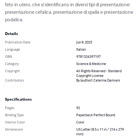
feto in utero, che si identificano in diversi tipi di presentazione: 
presentazione cefalica, presentazione di spalla e presentazione 
podalica.
Details
Publication Date
Jun 8, 2025
Language
Italian
ISBN
9781326397197
Category
Science & Medicine
Copyright
All Rights Reserved - Standard
Copyright License
Contributors
By (author): Caterina Damiani
Specifications
Pages
92
Binding Type
Paperback Perfect Bound
Interior Color
Color
Dimensions
US Letter (8.5 x 11 in / 216 x 279
mm)