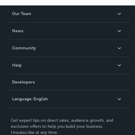
Our Team
About Us
News
Careers
In The News
Community
Events
Blog
Help
Videos
Order Lookup
Developers
Podcast
Knowledge Base
Language:
English
Contact Support
English
Get expert tips on direct sales, audience growth, and
Deutsch
exclusive offers to help you build your business.
Unsubscribe at any time.
Français