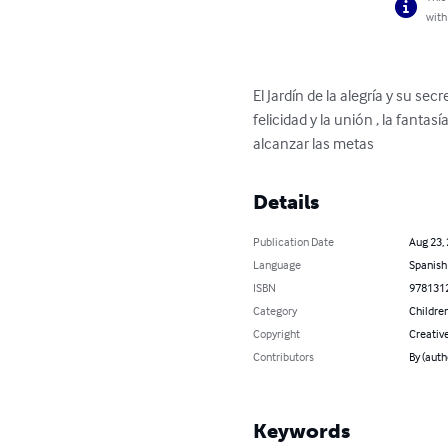
with
El Jardín de la alegría y su sec
felicidad y la unión , la fanta
alcanzar las metas
Details
Publication Date
Aug 23,
Language
Spanish
ISBN
978131
Category
Children
Copyright
Creativ
Contributors
By (aut
Keywords