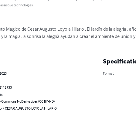
 assistive technologies.
reto Magico de Cesar Augusto Loyola Hilario , El Jardín de la alegría , añ
sía y la magia, la sonrisa la alegría ayudan a crear el ambiente de union 
Specificati
 2023
Format
2112933
's
e Commons NoDerivatives (CC BY-ND)
hor): CESAR AUGUSTO LOYOLA HILARIO