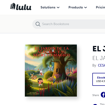
EL JARDIN DE LA ALEGRIA Y SU SECRETO MAGICO
Solutions
Products
Prici
EL
EL J
By
CES
Eboo
USD 4.3
Share
This