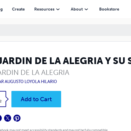
ng
Create
Resources
About
Bookstore
 JARDIN DE LA ALEGRIA Y S
ARDIN DE LA ALEGRIA
AR AUGUSTO LOYOLA HILARIO
k
Add to Cart
2
 ebook may not meet accessibility standards and may not be fully compatible