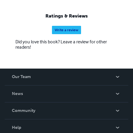
Ratings & Reviews
Write a review
Did you love this book? Leave a review for other
readers!
Our Team
About Us
News
Careers
In The News
Community
Events
Blog
Help