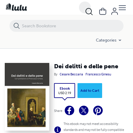
Dei delitti e delle pene
Categories
Dei delitti e delle pene
By
Cesare Beccaria
Francesco Ginesu
Ebook
Add to Cart
USD 2.19
Share
This ebook may not meet accessibility
standards and may not be fully compatible