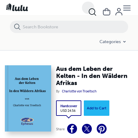
Aus dem Leben der Kelten - In den Wäldern Afrikas
Categories
Aus dem Leben der
Kelten - In den Wäldern
Afrikas
By
Charlotte von Troeltsch
Hardcover
Add to Cart
USD 24.56
Share