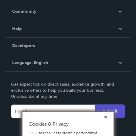
Careers
In The News
Community
Events
Blog
Help
Videos
Order Lookup
Developers
Podcast
Knowledge Base
Language:
English
Contact Support
English
Get expert tips on direct sales, audience growth, and
Deutsch
exclusive offers to help you build your business.
Unsubscribe at any time.
Français
Italiano
Submit
Español
Cookies & Privacy
Lulu uses cookies to create a personalized