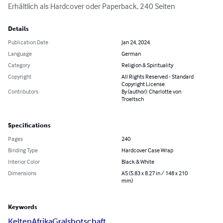
Erhältlich als Hardcover oder Paperback, 240 Seiten
Details
Publication Date
Jan 24, 2024
Language
German
Category
Religion & Spirituality
Copyright
All Rights Reserved - Standard
Copyright License
Contributors
By (author): Charlotte von
Troeltsch
Specifications
Pages
240
Binding Type
Hardcover Case Wrap
Interior Color
Black & White
Dimensions
A5 (5.83 x 8.27 in / 148 x 210
mm)
Keywords
Kelten
Afrika
Gralsbotschaft