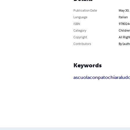
Publication Date
May 30,
Language
Italian
ISBN
978024
Category
Children
Copyright
All Righ
Contributors
By (aut
Keywords
a
scuola
con
pato
chiara
lud