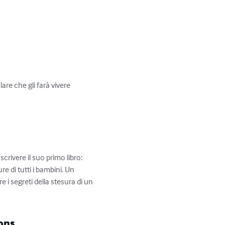
re che gli farà vivere 
crivere il suo primo libro: 
e di tutti i bambini. Un 
 i segreti della stesura di un 
ons