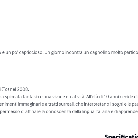
e un po' capriccioso. Un giorno incontra un cagnolino molto particola
 (To) nel 2008.

 spiccata fantasia e una vivace creatività. All’età di 10 anni decide di s
nimenti immaginari e a tratti surreali, che interpretano i sogni e le paur
a permesso di affinare la conoscenza della lingua italiana e di apprendere
Specificati