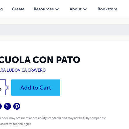
ng
Create
Resources
About
Bookstore
SCUOLA CON PATO
ARA LUDOVICA CRAVERO
k
Add to Cart
9
 ebook may not meet accessibility standards and may not be fully compatible
 assistive technologies.