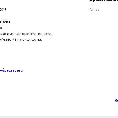
 2019
Format
4189358
's
ts Reserved - Standard Copyright License
hor): CHIARA LUDOVICA CRAVERO
ovica
cravero
R