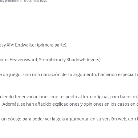
lly printed in 3 - 5 business days
sy XIV: Endwalker (primera parte).

orn, Heavensward, Stormblood y Shadowbringers)

 un juego, sino una narración de su argumento, haciendo especial hi
udiendo tener variaciones con respecto al texto original, para hacer má
n. Además, se han añadido explicaciones y opiniones en los casos en q
uye un código para poder ver la guía argumental en su versión web, con