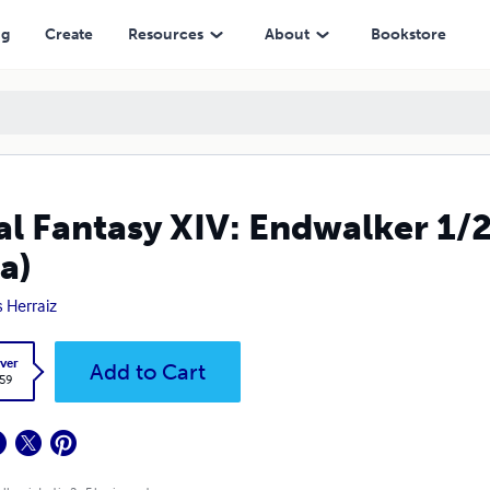
ng
Create
Resources
About
Bookstore
al Fantasy XIV: Endwalker 1/
a)
s Herraiz
ver
Add to Cart
.59