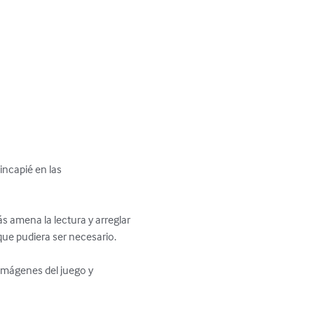
ncapié en las 
s amena la lectura y arreglar 
ue pudiera ser necesario.

 imágenes del juego y 