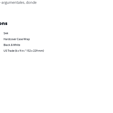
s-argumentales, donde 
ons
544
Hardcover Case Wrap
Black & White
US Trade (6 x 9 in / 152 x 229 mm)