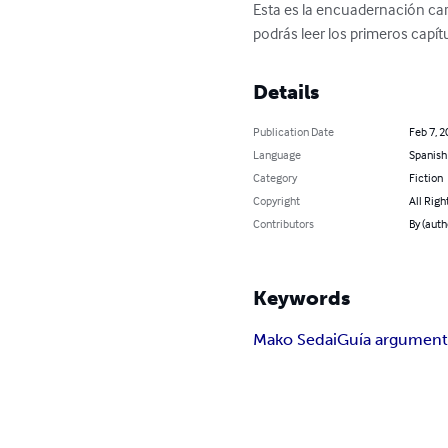
Esta es la encuadernación ca
podrás leer los primeros capít
Details
Publication Date
Feb 7, 2
Language
Spanish
Category
Fiction
Copyright
All Righ
Contributors
By (auth
Keywords
Mako Sedai
Guía argument