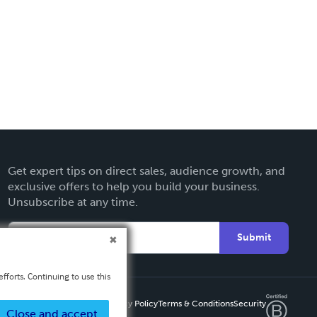
Get expert tips on direct sales, audience growth, and
exclusive offers to help you build your business.
Unsubscribe at any time.
Submit
fforts. Continuing to use this
Privacy Policy
Terms & Conditions
Security
Close and accept