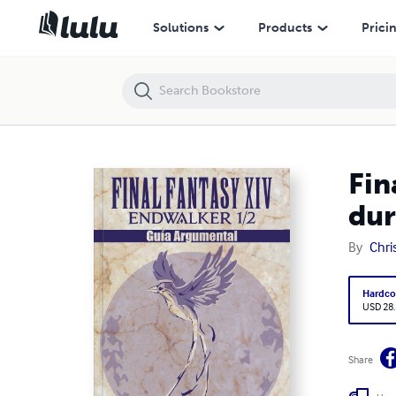
Final Fantasy XIV: Endwalker 1/2 - Guía Argumental (tapa dura)
Solutions
Products
Prici
Fin
dur
By
Chri
Hardco
USD 28
Share