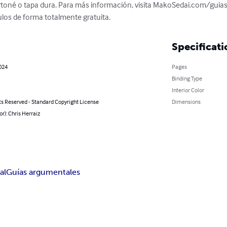
rtoné o tapa dura. Para más información, visita MakoSedai.com/guia
ulos de forma totalmente gratuita.
Specificati
024
Pages
Binding Type
Interior Color
ts Reserved - Standard Copyright License
Dimensions
or): Chris Herraiz
al
Guías argumentales