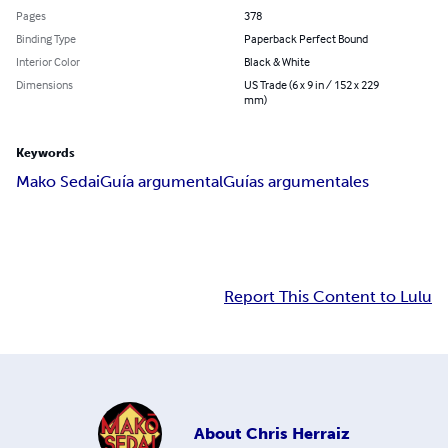
Pages
378
Binding Type
Paperback Perfect Bound
Interior Color
Black & White
Dimensions
US Trade (6 x 9 in / 152 x 229
mm)
Keywords
Mako Sedai
Guía argumental
Guías argumentales
Report This Content to Lulu
About
Chris Herraiz