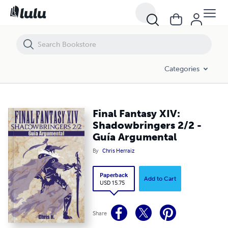
Final Fantasy XIV: Shadowbringers 2/2 - Guía Argumental
Categories
Final Fantasy XIV:
Shadowbringers 2/2 -
Guía Argumental
By
Chris Herraiz
Paperback
Add to Cart
USD 15.75
Share