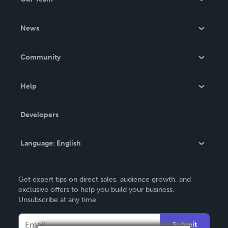
About Us
News
Careers
In The News
Community
Events
Blog
Help
Videos
Order Lookup
Developers
Podcast
Knowledge Base
Language:
English
Contact Support
English
Get expert tips on direct sales, audience growth, and
Deutsch
exclusive offers to help you build your business.
Unsubscribe at any time.
Français
Italiano
Submit