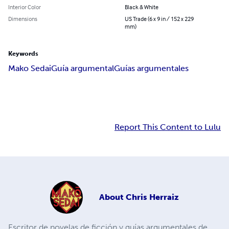
Interior Color
Black & White
Dimensions
US Trade (6 x 9 in / 152 x 229
mm)
Keywords
Mako Sedai
Guía argumental
Guías argumentales
Report This Content to Lulu
About
Chris Herraiz
Escritor de novelas de ficción y guías argumentales de