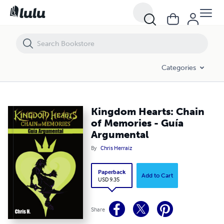
Kingdom Hearts: Chain of Memories - Guía Argumental
Categories
Kingdom Hearts: Chain
of Memories - Guía
Argumental
By
Chris Herraiz
Paperback
Add to Cart
USD 9.35
Share