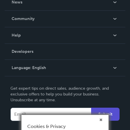
News
Careers
In The News
Community
Events
Blog
Help
Videos
Order Lookup
Developers
Podcast
Knowledge Base
Language:
English
Contact Support
English
Get expert tips on direct sales, audience growth, and
Deutsch
exclusive offers to help you build your business.
Unsubscribe at any time.
Français
Italiano
Submit
Español
Cookies & Privacy