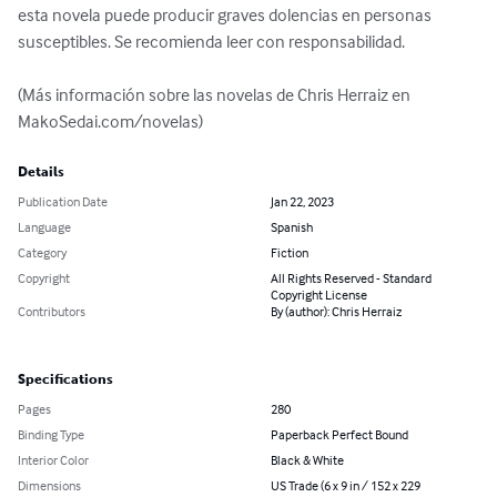
esta novela puede producir graves dolencias en personas 
susceptibles. Se recomienda leer con responsabilidad.

(Más información sobre las novelas de Chris Herraiz en 
MakoSedai.com/novelas)
Details
Publication Date
Jan 22, 2023
Language
Spanish
Category
Fiction
Copyright
All Rights Reserved - Standard
Copyright License
Contributors
By (author): Chris Herraiz
Specifications
Pages
280
Binding Type
Paperback Perfect Bound
Interior Color
Black & White
Dimensions
US Trade (6 x 9 in / 152 x 229