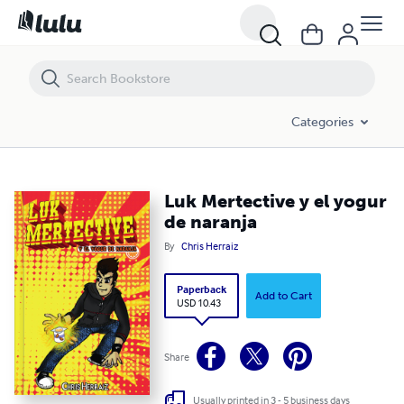
Luk Mertective y el yogur de naranja
Categories
Luk Mertective y el yogur
de naranja
By
Chris Herraiz
Paperback
Add to Cart
USD 10.43
Share
Usually printed in 3 - 5 business days