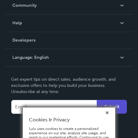
In The News
Community
Events
Blog
Help
Videos
Order Lookup
Developers
Podcast
Knowledge Base
Language:
English
Contact Support
English
Get expert tips on direct sales, audience growth, and
Deutsch
exclusive offers to help you build your business.
Unsubscribe at any time.
Français
Italiano
Submit
Español
Cookies & Privacy
Lulu uses cookies to create a personalized
experience on our site, analyze site usage, and
assist in our marketing efforts. Continuing to use