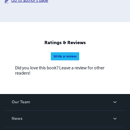
Go to author's page
Ratings & Reviews
Write a review
Did you love this book? Leave a review for other
readers!
Our Team
About Us
News
Careers