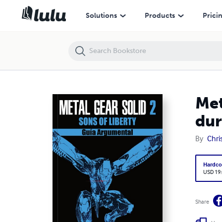
Metal Gear Solid 2: Sons of Liberty - Guía Argumental (tapa dura)
Solutions
Products
Prici
Met
dur
By
Chri
Hardco
USD 19
Share