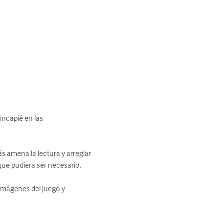
ncapié en las 
s amena la lectura y arreglar 
ue pudiera ser necesario.

 imágenes del juego y 