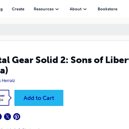
ng
Create
Resources
About
Bookstore
al Gear Solid 2: Sons of Libe
a)
s Herraiz
ver
Add to Cart
.04