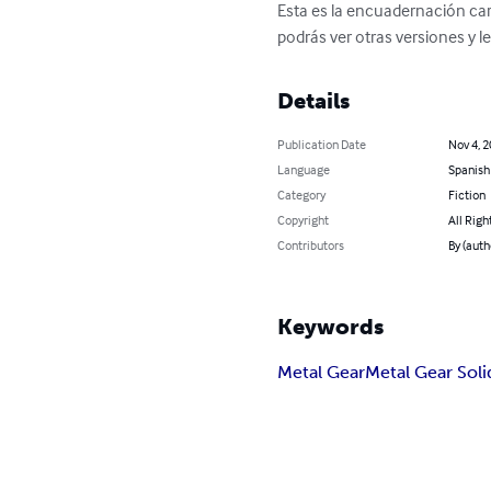
Esta es la encuadernación ca
podrás ver otras versiones y l
Details
Publication Date
Nov 4, 
Language
Spanish
Category
Fiction
Copyright
All Righ
Contributors
By (auth
Keywords
Metal Gear
Metal Gear Soli