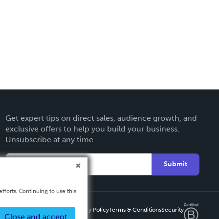
Get expert tips on direct sales, audience growth, and
exclusive offers to help you build your business.
Unsubscribe at any time.
Submit
fforts. Continuing to use this
Privacy Policy
Terms & Conditions
Security
Close and accept