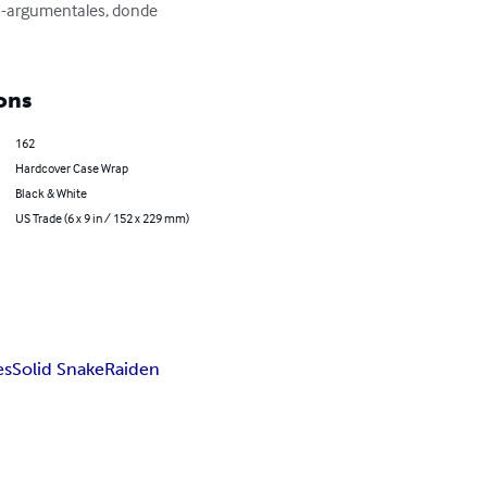
s-argumentales, donde 
ons
162
Hardcover Case Wrap
Black & White
US Trade (6 x 9 in / 152 x 229 mm)
es
Solid Snake
Raiden