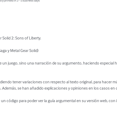
lly printed in 3 - 5 business days
Solid 2: Sons of Liberty.

ga y Metal Gear Solid)

 un juego, sino una narración de su argumento, haciendo especial hi
udiendo tener variaciones con respecto al texto original, para hacer má
n. Además, se han añadido explicaciones y opiniones en los casos en q
uye un código para poder ver la guía argumental en su versión web, con