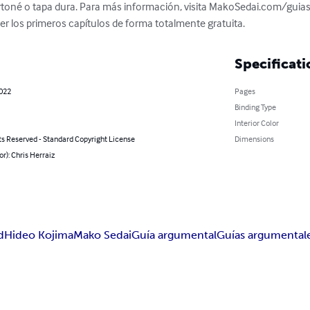
rtoné o tapa dura. Para más información, visita MakoSedai.com/guia
eer los primeros capítulos de forma totalmente gratuita.
Specificati
2022
Pages
Binding Type
Interior Color
ts Reserved - Standard Copyright License
Dimensions
or): Chris Herraiz
d
Hideo Kojima
Mako Sedai
Guía argumental
Guías argumental