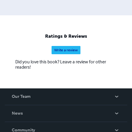
Ratings & Reviews
Write a review
Did you love this book? Leave a review for other
readers!
Our Team
About Us
News
Careers
In The News
Community