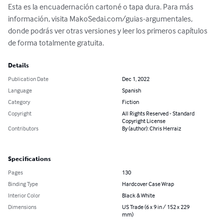
Esta es la encuadernación cartoné o tapa dura. Para más 
información, visita MakoSedai.com/guias-argumentales, 
donde podrás ver otras versiones y leer los primeros capítulos 
de forma totalmente gratuita.
Details
Publication Date
Dec 1, 2022
Language
Spanish
Category
Fiction
Copyright
All Rights Reserved - Standard
Copyright License
Contributors
By (author): Chris Herraiz
Specifications
Pages
130
Binding Type
Hardcover Case Wrap
Interior Color
Black & White
Dimensions
US Trade (6 x 9 in / 152 x 229
mm)