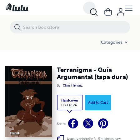
Terranigma - Guía Argumental (tapa dura)
Categories
Terranigma - Guía
Argumental (tapa dura)
By
Chris Herraiz
Hardcover
Add to Cart
USD 18.24
Share
Usually printed in 3 - 5 business days