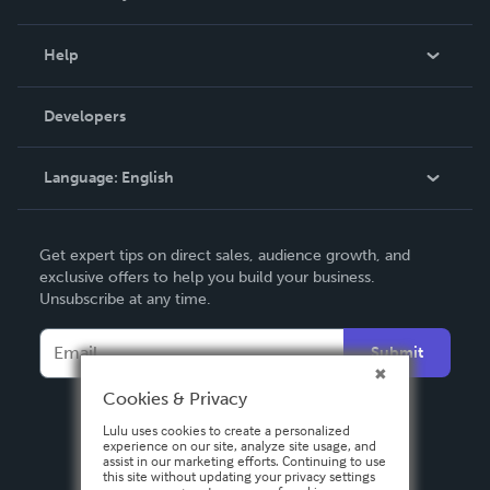
Events
Blog
Help
Videos
Order Lookup
Developers
Podcast
Knowledge Base
Language:
English
Contact Support
English
Get expert tips on direct sales, audience growth, and
Deutsch
exclusive offers to help you build your business.
Unsubscribe at any time.
Français
Italiano
Submit
Español
Cookies & Privacy
Lulu uses cookies to create a personalized
experience on our site, analyze site usage, and
assist in our marketing efforts. Continuing to use
this site without updating your privacy settings