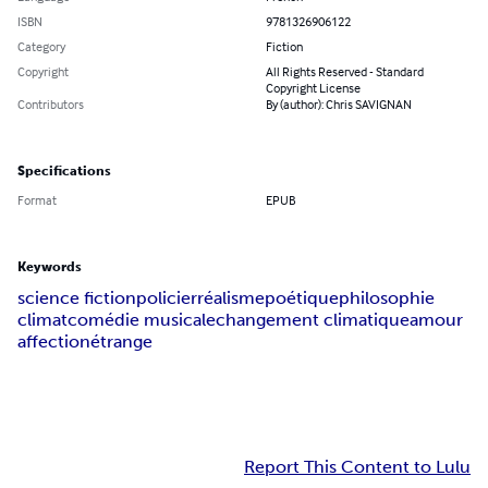
ISBN
9781326906122
Category
Fiction
Copyright
All Rights Reserved - Standard
Copyright License
Contributors
By (author): Chris SAVIGNAN
Specifications
Format
EPUB
Keywords
science fiction
policier
réalisme
poétique
philosophie
climat
comédie musicale
changement climatique
amour
affection
étrange
Report This Content to Lulu