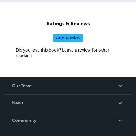
Ratings & Reviews
Write a review
Did you love this book? Leave a review for other
readers!
Our Team
About Us
News
Careers
In The News
Community
Events
Blog