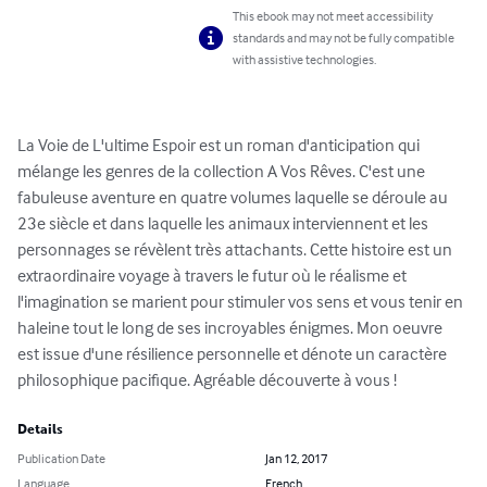
This ebook may not meet accessibility
standards and may not be fully compatible
with assistive technologies.
La Voie de L'ultime Espoir est un roman d'anticipation qui 
mélange les genres de la collection A Vos Rêves. C'est une 
fabuleuse aventure en quatre volumes laquelle se déroule au 
23e siècle et dans laquelle les animaux interviennent et les 
personnages se révèlent très attachants. Cette histoire est un 
extraordinaire voyage à travers le futur où le réalisme et 
l'imagination se marient pour stimuler vos sens et vous tenir en 
haleine tout le long de ses incroyables énigmes. Mon oeuvre 
est issue d'une résilience personnelle et dénote un caractère 
philosophique pacifique. Agréable découverte à vous !
Details
Publication Date
Jan 12, 2017
Language
French