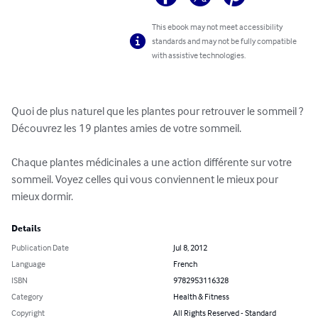
This ebook may not meet accessibility
standards and may not be fully compatible
with assistive technologies.
Quoi de plus naturel que les plantes pour retrouver le sommeil ? 
Découvrez les 19 plantes amies de votre sommeil.

Chaque plantes médicinales a une action différente sur votre 
sommeil. Voyez celles qui vous conviennent le mieux pour 
mieux dormir.
Details
Publication Date
Jul 8, 2012
Language
French
ISBN
9782953116328
Category
Health & Fitness
Copyright
All Rights Reserved - Standard