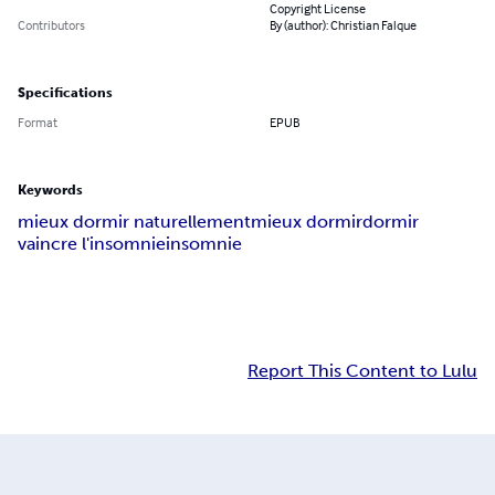
Copyright License
Contributors
By (author): Christian Falque
Specifications
Format
EPUB
Keywords
mieux dormir naturellement
mieux dormir
dormir
vaincre l'insomnie
insomnie
Report This Content to Lulu