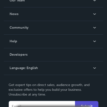
Our Team
About Us
News
Careers
In The News
Community
Events
Blog
Help
Videos
Order Lookup
Developers
Podcast
Knowledge Base
Language:
English
Contact Support
English
Get expert tips on direct sales, audience growth, and
Deutsch
exclusive offers to help you build your business.
Unsubscribe at any time.
Français
Italiano
Submit