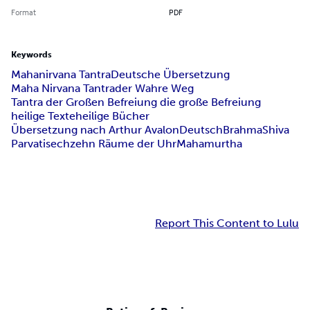
Format
PDF
Keywords
Mahanirvana Tantra
Deutsche Übersetzung
Maha Nirvana Tantra
der Wahre Weg
Tantra der Großen Befreiung die große Befreiung
heilige Texte
heilige Bücher
Übersetzung nach Arthur Avalon
Deutsch
Brahma
Shiva
Parvati
sechzehn Räume der Uhr
Mahamurtha
Report This Content to Lulu