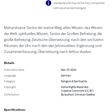
standards and may not be fully compatible
with assistive technologies.
Mahanirvana Tantra der wahre Weg, altes Wissen, das Wissen 
der Welt, spirituelles Wissen, Tantra der Großen Befreiung, die 
große Befreiung, Deutsche Übersetzung, nach den sechzehn 
Räumen der Uhr, nach den vier Jahreszeiten, Ergänzung und 
Zusammenfassung, Übersetzung nach Arthur Avalon
Details
Publication Date
Mar 29, 2024
Language
German
Category
Religion & Spirituality
Copyright
Some Rights Reserved -
Creative Commons (CC BY)
Contributors
By (author): Christian Szeßny
Specifications