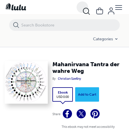
Mahanirvana Tantra der wahre Weg
Categories
Mahanirvana Tantra der
wahre Weg
By
Christian Szeßny
Ebook
Add to Cart
USD 0.00
Share
This ebook may not meet accessibility