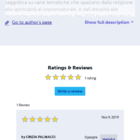
saggistica su varie tematiche che spaziano dalla religione
alla spiritualità al soprannaturale, e dall'attualità alle
tematiche sociali e ambientali. Nel 2013 ha pubblicato il
Show full description
Go to author's page
suo primo saggio dal titolo "Il carisma della profezia da
Enoch a Medjugorie" con Secreta Edizioni, e ripubblicato
nel 2016 con Enigma Edizioni. Ha pubblicato sempre nel
2016 un altro saggio dal titolo “Rivelazioni sugli ultimi
tempi” per Guido Santi Editore. Nel 2017 ha pubblicato il
saggio “I mille volti del male” e nel 2019 il suo primo
thriller “Progetto Omega” sempre per Guido Santi
Ratings & Reviews
Editore. Ora si autopubblica.
1
rating
Write a review
1
Review
Nov 9, 2019
by
CINZIA PALMACCI
0
people
Helpful