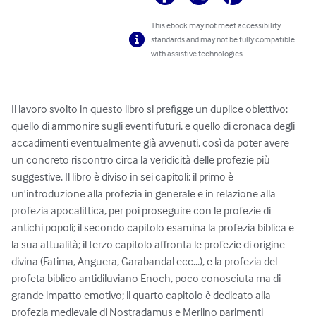
This ebook may not meet accessibility
standards and may not be fully compatible
with assistive technologies.
Il lavoro svolto in questo libro si prefigge un duplice obiettivo: 
quello di ammonire sugli eventi futuri, e quello di cronaca degli 
accadimenti eventualmente già avvenuti, così da poter avere 
un concreto riscontro circa la veridicità delle profezie più 
suggestive. Il libro è diviso in sei capitoli: il primo è 
un'introduzione alla profezia in generale e in relazione alla 
profezia apocalittica, per poi proseguire con le profezie di 
antichi popoli; il secondo capitolo esamina la profezia biblica e 
la sua attualità; il terzo capitolo affronta le profezie di origine 
divina (Fatima, Anguera, Garabandal ecc...), e la profezia del 
profeta biblico antidiluviano Enoch, poco conosciuta ma di 
grande impatto emotivo; il quarto capitolo è dedicato alla 
profezia medievale di Nostradamus e Merlino parimenti 