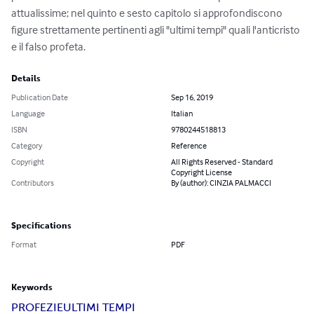
attualissime; nel quinto e sesto capitolo si approfondiscono 
figure strettamente pertinenti agli "ultimi tempi" quali l'anticristo 
e il falso profeta.
Details
Publication Date
Sep 16, 2019
Language
Italian
ISBN
9780244518813
Category
Reference
Copyright
All Rights Reserved - Standard
Copyright License
Contributors
By (author): CINZIA PALMACCI
Specifications
Format
PDF
Keywords
PROFEZIE
ULTIMI TEMPI