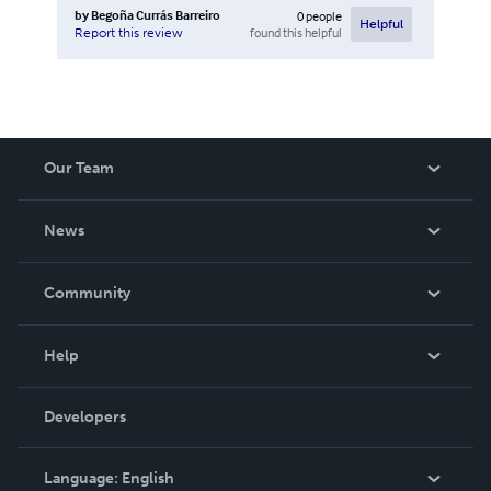
by
Begoña Currás Barreiro
0
people
Helpful
found this helpful
Report this review
Our Team
About Us
News
Careers
In The News
Community
Events
Blog
Help
Videos
Order Lookup
Developers
Podcast
Knowledge Base
Language:
English
Contact Support