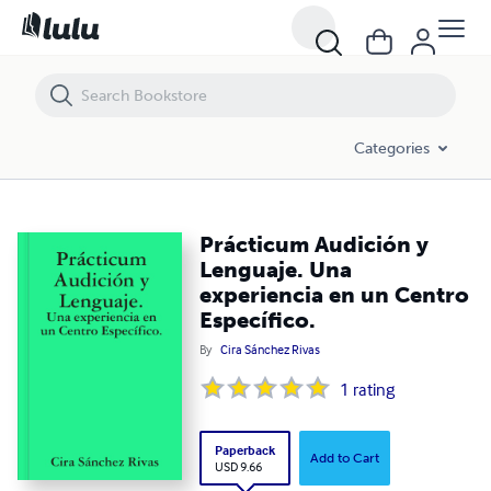
Prácticum Audición y Lenguaje. Una experiencia en un Centro Específ
Categories
Prácticum Audición y
Lenguaje. Una
experiencia en un Centro
Específico.
By
Cira Sánchez Rivas
1
rating
Paperback
Add to Cart
USD 9.66