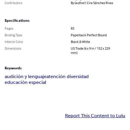
Contributors
By (author): Cira Sánchez Rivas
Specifications
Pages
83
Binding Type
Paperback Perfect Bound
Interior Color
Black & White
Dimensions
US Trade (6 x 9 in / 152 x 229
mm)
Keywords
audición y lenguaje
atención diversidad
educación especial
Report This Content to Lulu